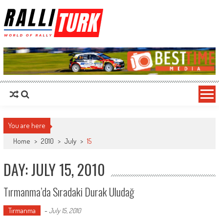
RalliTurk
World of Rally
You are here
Home
>
2010
>
July
>
15
DAY: JULY 15, 2010
Tırmanma’da Sıradaki Durak Uludağ
Tırmanma
-
July 15, 2010