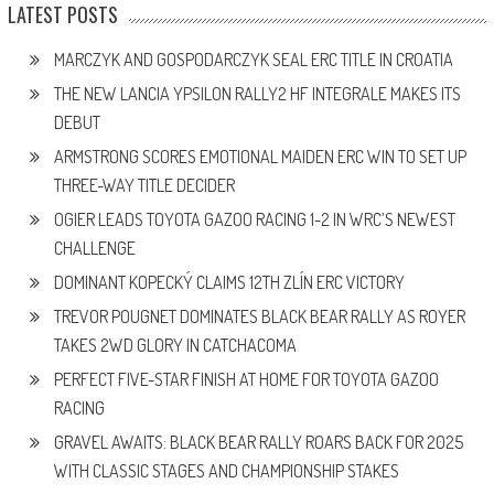
LATEST POSTS
MARCZYK AND GOSPODARCZYK SEAL ERC TITLE IN CROATIA
THE NEW LANCIA YPSILON RALLY2 HF INTEGRALE MAKES ITS
DEBUT
ARMSTRONG SCORES EMOTIONAL MAIDEN ERC WIN TO SET UP
THREE-WAY TITLE DECIDER
OGIER LEADS TOYOTA GAZOO RACING 1-2 IN WRC’S NEWEST
CHALLENGE
DOMINANT KOPECKÝ CLAIMS 12TH ZLÍN ERC VICTORY
TREVOR POUGNET DOMINATES BLACK BEAR RALLY AS ROYER
TAKES 2WD GLORY IN CATCHACOMA
PERFECT FIVE-STAR FINISH AT HOME FOR TOYOTA GAZOO
RACING
GRAVEL AWAITS: BLACK BEAR RALLY ROARS BACK FOR 2025
WITH CLASSIC STAGES AND CHAMPIONSHIP STAKES