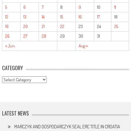
5
6
7
8
9
10
11
12
13
14
15
16
17
18
19
20
21
22
23
24
25
26
27
28
29
30
31
« Jun
Aug »
CATEGORY
CATEGORY
LATEST NEWS
MARCZYK AND GOSPODARCZYK SEAL ERC TITLE IN CROATIA