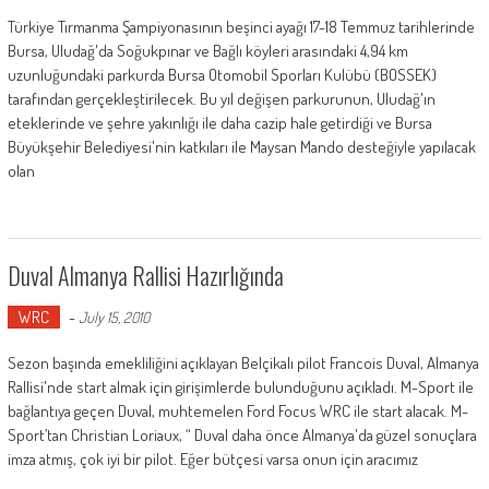
Türkiye Tırmanma Şampiyonasının beşinci ayağı 17-18 Temmuz tarihlerinde
Bursa, Uludağ'da Soğukpınar ve Bağlı köyleri arasındaki 4,94 km
uzunluğundaki parkurda Bursa Otomobil Sporları Kulübü (BOSSEK)
tarafından gerçekleştirilecek. Bu yıl değişen parkurunun, Uludağ'ın
eteklerinde ve şehre yakınlığı ile daha cazip hale getirdiği ve Bursa
Büyükşehir Belediyesi'nin katkıları ile Maysan Mando desteğiyle yapılacak
olan
Duval Almanya Rallisi Hazırlığında
WRC
-
July 15, 2010
Sezon başında emekliliğini açıklayan Belçikalı pilot Francois Duval, Almanya
Rallisi'nde start almak için girişimlerde bulunduğunu açıkladı. M-Sport ile
bağlantıya geçen Duval, muhtemelen Ford Focus WRC ile start alacak. M-
Sport’tan Christian Loriaux, “ Duval daha önce Almanya'da güzel sonuçlara
imza atmış, çok iyi bir pilot. Eğer bütçesi varsa onun için aracımız