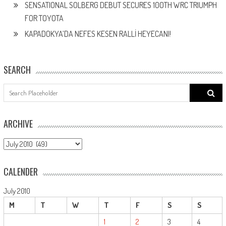
SENSATIONAL SOLBERG DEBUT SECURES 100TH WRC TRIUMPH
FOR TOYOTA
KAPADOKYA’DA NEFES KESEN RALLİ HEYECANI!
SEARCH
Search
for:
ARCHIVE
ARCHIVE
CALENDER
July 2010
M
T
W
T
F
S
S
1
2
3
4