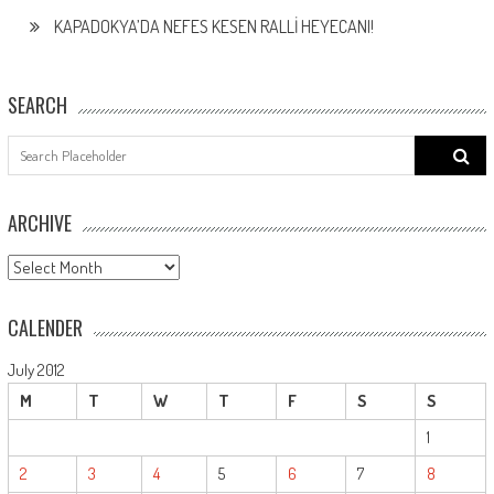
KAPADOKYA’DA NEFES KESEN RALLİ HEYECANI!
SEARCH
Search
for:
ARCHIVE
ARCHIVE
CALENDER
July 2012
M
T
W
T
F
S
S
1
2
3
4
5
6
7
8