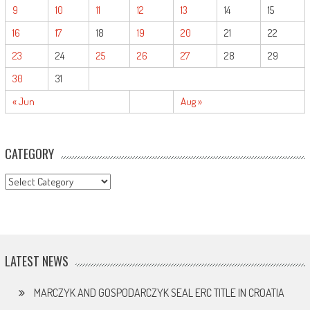
9
10
11
12
13
14
15
16
17
18
19
20
21
22
23
24
25
26
27
28
29
30
31
« Jun
Aug »
CATEGORY
CATEGORY
LATEST NEWS
MARCZYK AND GOSPODARCZYK SEAL ERC TITLE IN CROATIA