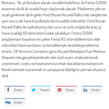
Bostancı, “Bu yıl da takım olarak öncelikli hedefimiz, iki Fiesta S2000
aracımızı da ilk iki sırada finişe ulaştırmak olacak. Pilotlarımız yılın en
sıcak günlerine denk gelen Ford Otosan Kocaeli Rallisi’nde rakiplerinin
yanı sıra sıcak hava koşullarıyla da mücadele edecekler. Ford Otosan
Kocaeli Rallisi ile özdeşleşmiş olan uzun ve zorlu etaplarda araç içi
hava sıcaklığı 60 derecelere kadar çıkabiliyor. Fiesta S2000
araçlarımızın başarısını iki çeker Fiesta R2 otomobillerimizin elde
edecekleri klasman birinci ve ikincilikleriyle destekleyeceklerine
eminiz. 28 Temmuz Cumartesi günü Kocaeli Belediyesi Fuar Merkezi
Otoparkı’nda gerçekleştirilecek olan özel seyirci etabında kendi
seyircimizin, coşku ve heyecanımıza ortak olacaklarına inanıyorum.
Kendi evimizde kazanmak ve şampiyona liderliğine çıkmak istiyoruz,”
dedi.
Share
Tweet
Share
Share
Share