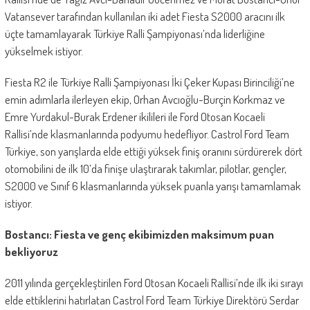
Vatansever tarafından kullanılan iki adet Fiesta S2000 aracını ilk
üçte tamamlayarak Türkiye Ralli Şampiyonası’nda liderliğine
yükselmek istiyor.
Fiesta R2 ile Türkiye Ralli Şampiyonası İki Çeker Kupası Birinciliği’ne
emin adımlarla ilerleyen ekip, Orhan Avcıoğlu-Burçin Korkmaz ve
Emre Yurdakul-Burak Erdener ikilileri ile Ford Otosan Kocaeli
Rallisi’nde klasmanlarında podyumu hedefliyor. Castrol Ford Team
Türkiye, son yarışlarda elde ettiği yüksek finiş oranını sürdürerek dört
otomobilini de ilk 10’da finişe ulaştırarak takımlar, pilotlar, gençler,
S2000 ve Sınıf 6 klasmanlarında yüksek puanla yarışı tamamlamak
istiyor.
Bostancı: Fiesta ve genç ekibimizden maksimum puan
bekliyoruz
2011 yılında gerçekleştirilen Ford Otosan Kocaeli Rallisi’nde ilk iki sırayı
elde ettiklerini hatırlatan Castrol Ford Team Türkiye Direktörü Serdar