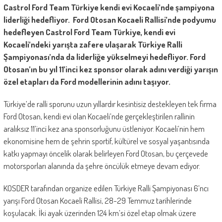
Castrol Ford Team Türkiye kendi evi Kocaeli’nde şampiyona
liderliği hedefliyor. Ford Otosan Kocaeli Rallisi’nde podyumu
hedefleyen Castrol Ford Team Türkiye, kendi evi
Kocaeli’ndeki yarışta zafere ulaşarak Türkiye Ralli
Şampiyonası’nda da liderliğe yükselmeyi hedefliyor. Ford
Otosan’ın bu yıl 11’inci kez sponsor olarak adını verdiği yarışın
özel etapları da Ford modellerinin adını taşıyor.
Türkiye’de ralli sporunu uzun yıllardır kesintisiz destekleyen tek firma
Ford Otosan, kendi evi olan Kocaeli’nde gerçekleştirilen rallinin
aralıksız 11’inci kez ana sponsorluğunu üstleniyor. Kocaeli’nin hem
ekonomisine hem de şehrin sportif, kültürel ve sosyal yaşantısında
katkı yapmayı öncelik olarak belirleyen Ford Otosan, bu çerçevede
motorsporları alanında da şehre öncülük etmeye devam ediyor.
KOSDER tarafından organize edilen Türkiye Ralli Şampiyonası 6’ncı
yarışı Ford Otosan Kocaeli Rallisi, 28-29 Temmuz tarihlerinde
koşulacak. İki ayak üzerinden 124 km’si özel etap olmak üzere