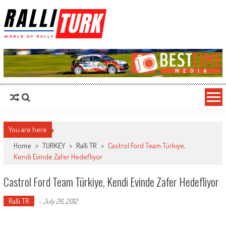
RalliTurk
World of Rally
You are here
Home
>
TURKEY
>
Ralli TR
>
Castrol Ford Team Türkiye,
Kendi Evinde Zafer Hedefliyor
Castrol Ford Team Türkiye, Kendi Evinde Zafer Hedefliyor
Ralli TR
-
July 26, 2012