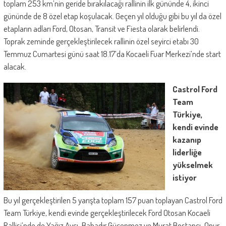
toplam 253 km’nin geride bırakılacağı rallinin ilk gününde 4, ikinci
gününde de 8 özel etap koşulacak. Geçen yıl olduğu gibi bu yıl da özel
etapların adları Ford, Otosan, Transit ve Fiesta olarak belirlendi.
Toprak zeminde gerçekleştirilecek rallinin özel seyirci etabı 30
Temmuz Cumartesi günü saat 18.17’da Kocaeli Fuar Merkezi’nde start
alacak.
Castrol Ford
Team
Türkiye,
kendi evinde
kazanıp
liderliğe
yükselmek
istiyor
Bu yıl gerçekleştirilen 5 yarışta toplam 157 puan toplayan Castrol Ford
Team Türkiye, kendi evinde gerçekleştirilecek Ford Otosan Kocaeli
Rallisi’nde de Yağız Avcı-Bahadır Gücenmez ve Murat Bostancı-Onur