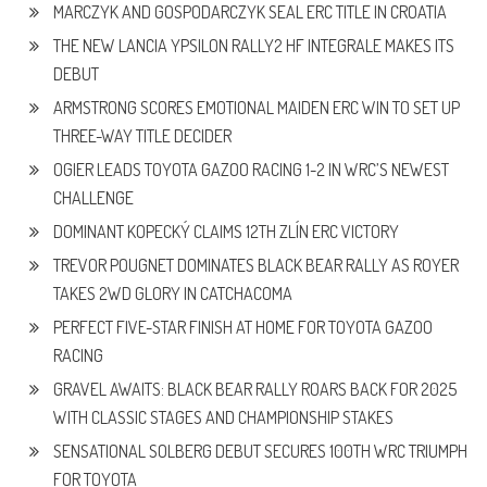
MARCZYK AND GOSPODARCZYK SEAL ERC TITLE IN CROATIA
THE NEW LANCIA YPSILON RALLY2 HF INTEGRALE MAKES ITS
DEBUT
ARMSTRONG SCORES EMOTIONAL MAIDEN ERC WIN TO SET UP
THREE-WAY TITLE DECIDER
OGIER LEADS TOYOTA GAZOO RACING 1-2 IN WRC’S NEWEST
CHALLENGE
DOMINANT KOPECKÝ CLAIMS 12TH ZLÍN ERC VICTORY
TREVOR POUGNET DOMINATES BLACK BEAR RALLY AS ROYER
TAKES 2WD GLORY IN CATCHACOMA
PERFECT FIVE-STAR FINISH AT HOME FOR TOYOTA GAZOO
RACING
GRAVEL AWAITS: BLACK BEAR RALLY ROARS BACK FOR 2025
WITH CLASSIC STAGES AND CHAMPIONSHIP STAKES
SENSATIONAL SOLBERG DEBUT SECURES 100TH WRC TRIUMPH
FOR TOYOTA