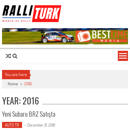
RalliTurk
World of Rally
You are here
Home
>
2016
YEAR: 2016
Yeni Subaru BRZ Satışta
AUTO TR
-
December 31, 2016