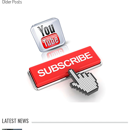
Posts navigation
Older Posts
LATEST NEWS