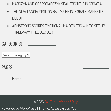
MARCZYK AND GOSPODARCZYK SEAL ERC TITLE IN CROATIA
THE NEW LANCIA YPSILON RALLY2 HF INTEGRALE MAKES ITS
DEBUT
ARMSTRONG SCORES EMOTIONAL MAIDEN ERC WIN TO SET UP
THREE-WAY TITLE DECIDER
CATEGORIES
Categories
PAGES
Home
© 2026
RalliTurk - World of Rally
Powered by
WordPress
| Theme:
AccessPress Mag