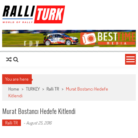
RalliTurk
World of Rally
You are here
Home
>
TURKEY
>
Ralli TR
>
Murat Bostancı Hedefe
Kitlendi
Murat Bostancı Hedefe Kitlendi
Ralli TR
-
August 25, 2016