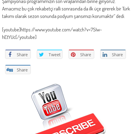
Şampiyonası programımızın son virajlarından birine giriyoruz.
Amacımız bu çok rekabetçi ralli sonrasında da ilk üçe girerek bir Türk
takımı olarak sezon sonunda podyum şansımızı korumaktır” dedi.
[youtube]https://www.youtube.com/watch?v=7SIw-
hEtYUc[/youtube]
Share
Tweet
Share
Share
Share