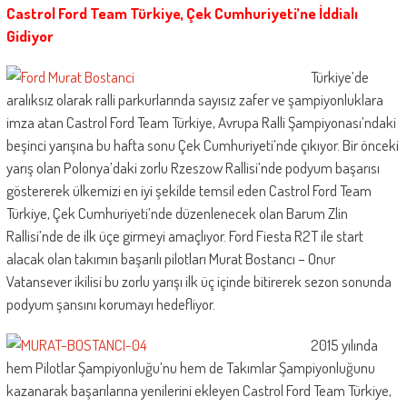
Castrol Ford Team Türkiye, Çek Cumhuriyeti’ne İddialı
Gidiyor
Türkiye’de
aralıksız olarak ralli parkurlarında sayısız zafer ve şampiyonluklara
imza atan Castrol Ford Team Türkiye, Avrupa Ralli Şampiyonası’ndaki
beşinci yarışına bu hafta sonu Çek Cumhuriyeti’nde çıkıyor. Bir önceki
yarış olan Polonya’daki zorlu Rzeszow Rallisi’nde podyum başarısı
göstererek ülkemizi en iyi şekilde temsil eden Castrol Ford Team
Türkiye, Çek Cumhuriyeti’nde düzenlenecek olan Barum Zlin
Rallisi’nde de ilk üçe girmeyi amaçlıyor. Ford Fiesta R2T ile start
alacak olan takımın başarılı pilotları Murat Bostancı – Onur
Vatansever ikilisi bu zorlu yarışı ilk üç içinde bitirerek sezon sonunda
podyum şansını korumayı hedefliyor.
2015 yılında
hem Pilotlar Şampiyonluğu’nu hem de Takımlar Şampiyonluğunu
kazanarak başarılarına yenilerini ekleyen Castrol Ford Team Türkiye,