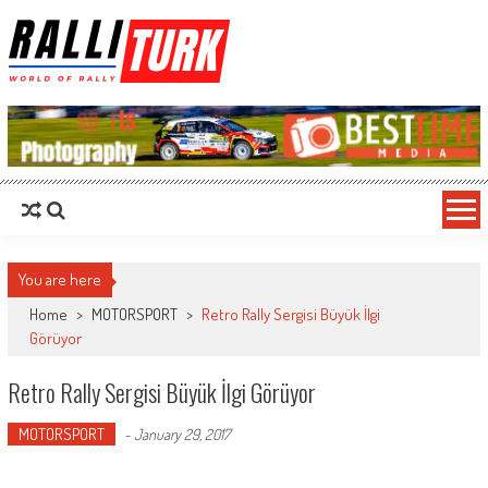
RalliTurk
World of Rally
You are here
Home
>
MOTORSPORT
>
Retro Rally Sergisi Büyük İlgi
Görüyor
Retro Rally Sergisi Büyük İlgi Görüyor
MOTORSPORT
-
January 29, 2017