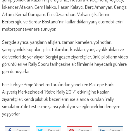
İskender Atakan, Cem Hakko, Hasan Kalaycı, Berç Arhanyan, Cengiz
Artam, Kemal Gamgam, Enis Özsaruhan, Volkan Işık, Demir
Berberoğlu ve Serdar Bostancı’nın kullandıkları yarış otomobillerini
motorspor severlere sunuyor.
Sergide ayrıca, yarışların afişleri, zaman karneleri, yol notları,
şampiyonluk kupaları, pilot tulumları, kaskları, yarış ayakkabıları ve
eldivenleri de yer alıyor. Sergiyi gezen ziyaretçiler, ünlü pilotların video
görüntüleri ve Rally Sporu tarihçesine ait filmler ile heyecanlı günlere
geri dönüyorlar.
Ece Türkiye Proje Yönetimi tarafından yönetilen Maltepe Park
Alışveriş Merkezindeki “Retro Rally 2017” etkinliğine katılan
ziyaretçiler, kendi pilotluk becerilerini ise alanda kurulan “rally
simülatörü” ile test etme şansı yakalıyor ve eğlenceli bir deneyim
yaşıyorlar.
Share
Tweet
Share
Share