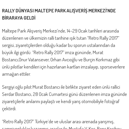
RALLY DÜNYASI MALTEPE PARK ALIŞVERİŞ MERKEZİ’NDE
BİRARAYA GELDİ
Maltepe Park Alışveriş Merkezi’nde, 14-29 Ocak tarihleri arasında
düzenlenen ve ülkemizin ralli tarihine ışık tutan “Retro Rally 2017”
sergisi, ziyaretçilerden olduğu kadar bu sporun ustalarından da
büyük ilgi gördü. “Retro Rally 2017” imza gününde, Murat
Bostancı,Onur Vatansever, Orhan Avcıoğlu ve Burçin Korkmaz gibi
ünlü pilotlar kendileri için hazırlanan kartları imzalayıp, sporseverlere
armağan ettiler.
Sergiyi oğlu pilot Murat Bostancı ile birlikte ziyaret eden ünlü rallici
Serdar Bostancı, 28 Ocak Cumartesi günü düzenlenen imza gününde
ziyaretçilerle anılarını paylaştı ve kendi yarış otomobiliyle fotoğraf
çektirdi.
“Retro Rally 2017” Türkiye’de ve uluslar arası arenada yarışmış,
şampiyonluklar kazanmış araçlar ile; Mustafa V. Koç, Renç Koçibey,