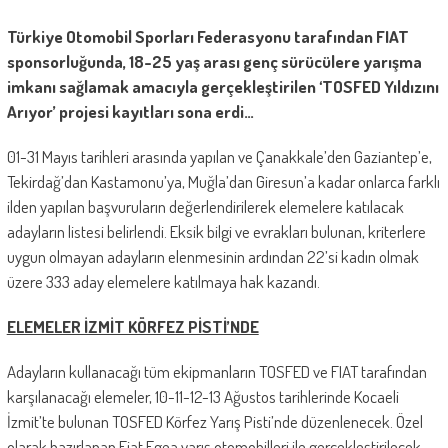
Türkiye Otomobil Sporları Federasyonu tarafından FIAT
sponsorluğunda, 18-25 yaş arası genç sürücülere yarışma
imkanı sağlamak amacıyla gerçekleştirilen ‘TOSFED Yıldızını
Arıyor’ projesi kayıtları sona erdi…
01-31 Mayıs tarihleri arasında yapılan ve Çanakkale’den Gaziantep’e,
Tekirdağ’dan Kastamonu’ya, Muğla’dan Giresun’a kadar onlarca farklı
ilden yapılan başvuruların değerlendirilerek elemelere katılacak
adayların listesi belirlendi. Eksik bilgi ve evrakları bulunan, kriterlere
uygun olmayan adayların elenmesinin ardından 22’si kadın olmak
üzere 333 aday elemelere katılmaya hak kazandı.
ELEMELER İZMİT KÖRFEZ PİSTİ’NDE
Adayların kullanacağı tüm ekipmanların TOSFED ve FIAT tarafından
karşılanacağı elemeler, 10-11-12-13 Ağustos tarihlerinde Kocaeli
İzmit’te bulunan TOSFED Körfez Yarış Pisti’nde düzenlenecek. Özel
olarak hazırlanan Fiat Egea yarış otomobilleri ile gerçekleştirilecek