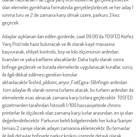
olan elemeler gymkhana formatında gerçekleştirilecek ve her aday 1
ısınma turu ve 2 de zamana karşı olmak üzere, parkuru 3 kez
geçecek.
Adaylar açıklanan ilan edilen günlerde, saat 09.00’da TOSFED Körfez
Yarış Pisti’nde hazır bulunacak ve ilk olarak kayıt masasına
başvurarak, ehliyet kontrolü, boy ve kilo ölçümünün ardından
lisansları ve yaka kartlarını alacaklardır. Daha toplu olarak sonra
brifinge geçilecek ve burada elemelerde uygulanacak kurallar, sürüş
ile ilgili dikkat edilmesi gereken konular
aktarılacaktır.Tosfed_yildizini_ariyor_FiatEgea-5Brifingin ardından
tüm adaylar ilk olarak ısınma turlarını atacak, bu turların ardından da
elemelerde esas alınacak zamana karşı turlara geçilecektir. TOSFED
gözetmenleri tarafından fotoselli 1/100 hassasiyetinde chrono
printerlar ile ölçülecek olan zamana karşı turlar arasından, en iyi olan
değerlendirilecektir. Parkurun belirli bölgelerindeki her kuka/bariyer
teması 2 saniye olarak adayın zamanına eklenecektir. Bu temaslar
ile ilgili detaylar brifingde parkur krokisi üzerinde detaylı olarak