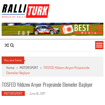
RalliTurk
World of Rally
You are here
Home
>
MOTORSPORT
>
TOSFED Yıldızını Arıyor Projesinde
Elemeler Başlıyor
TOSFED Yıldızını Arıyor Projesinde Elemeler Başlıyor
MOTORSPORT
-
June 16, 2017