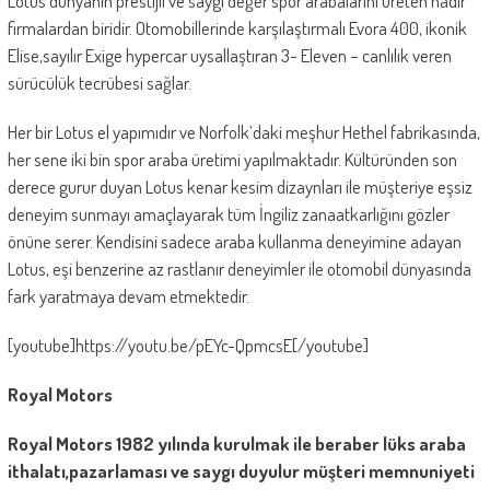
Lotus dünyanın prestijli ve saygı değer spor arabalarını üreten nadir
firmalardan biridir. Otomobillerinde karşılaştırmalı Evora 400, ikonik
Elise,sayılır Exige hypercar uysallaştıran 3- Eleven – canlılık veren
sürücülük tecrübesi sağlar.
Her bir Lotus el yapımıdır ve Norfolk’daki meşhur Hethel fabrikasında,
her sene iki bin spor araba üretimi yapılmaktadır. Kültüründen son
derece gurur duyan Lotus kenar kesim dizaynları ile müşteriye eşsiz
deneyim sunmayı amaçlayarak tüm İngiliz zanaatkarlığını gözler
önüne serer. Kendisini sadece araba kullanma deneyimine adayan
Lotus, eşi benzerine az rastlanır deneyimler ile otomobil dünyasında
fark yaratmaya devam etmektedir.
[youtube]https://youtu.be/pEYc-QpmcsE[/youtube]
Royal Motors
Royal Motors 1982 yılında kurulmak ile beraber lüks araba
ithalatı,pazarlaması ve saygı duyulur müşteri memnuniyeti