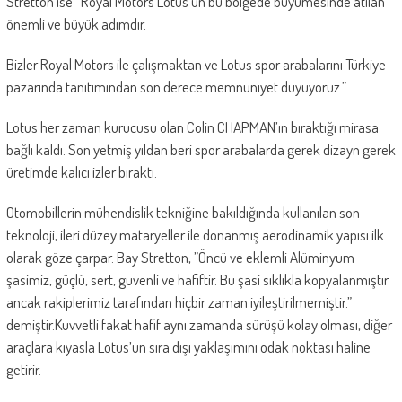
Stretton ise ‘’Royal Motors Lotus’un bu bölgede büyümesinde atılan
önemli ve büyük adımdır.
Bizler Royal Motors ile çalışmaktan ve Lotus spor arabalarını Türkiye
pazarında tanıtimindan son derece memnuniyet duyuyoruz.”
Lotus her zaman kurucusu olan Colin CHAPMAN’ın bıraktığı mirasa
bağlı kaldı. Son yetmiş yıldan beri spor arabalarda gerek dizayn gerek
üretimde kalıcı izler bıraktı.
Otomobillerin mühendislik tekniğine bakıldığında kullanılan son
teknoloji, ileri düzey mataryeller ile donanmış aerodinamik yapısı ilk
olarak göze çarpar. Bay Stretton, ”Öncü ve eklemli Alüminyum
şasimiz, güçlü, sert, guvenli ve hafiftir. Bu şasi sıklıkla kopyalanmıştır
ancak rakiplerimiz tarafından hiçbir zaman iyileştirilmemiştir.”
demiştir.Kuvvetli fakat hafif aynı zamanda sürüşü kolay olması, diğer
araçlara kıyasla Lotus’un sıra dışı yaklaşımını odak noktası haline
getirir.