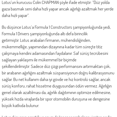
Lotus’un kurucusu Colin CHAPMAN şöyle ifade etmiştir: “Düz yolda
gaza basmak seni daha hızlı yapar ancak ağırlığı azaltmak her yerde
daha hızlı yapar”.
Bu düşünce Lotus’a Formula 1 Constructors şampiyonluğunda yedi,
Formula 1 Drivers şampiyonluğunda altı defa birincilik
getirmiştir. Lotus arabaları firmanın, mühendisliğinden,
mükemmelliğe, yapımından dizaynına kadar tüm süreçte titiz
çalışmaya kendini adamasından faydalanır. Saf sürüş tecrübesini
sağlayan yaklaşımı ile mükemmel bir biçimde
şekillendirilmiştir. Sadece düz çizgi performansını artırmaktan çok,
bir arabanın ağırlığını azaltmak süspansiyonun doğru kalibrasyonunu
sağlar. Bu net kullanım daha iyi gövde ve hız kontrolü sağlar, ancak
sürüş konforu, rahat hissetme duygusundan ödün vermez. Ağırlığın
genel olarak azaltılması da, ağırlık dağıtımının optimize edilmesine,
yüksek hızda virajlarda bir spor otomobilin duruşuna ve dengesine
büyük katkıda bulunur.