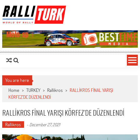
RalliTurk
World of Rally
You are here
Home
>
TURKEY
>
Rallikros
>
RALLİKROS FİNAL YARIŞI
KÖRFEZ’DE DÜZENLENDİ
RALLİKROS FİNAL YARIŞI KÖRFEZ’DE DÜZENLENDİ
Rallikros
-
December 27, 2021