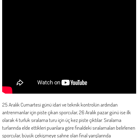
25 Aralık Cumartesi günü idari ve teknik kontrolün ardından
antrenmanlar için piste çıkan sporcular, 26 Aralık pazar günü ise ilk
olarak 4 turluk sıralama turu için üç kez piste çıktılar. Sıralama
turlarında elde ettikleri puanlara göre finaldeki sıralamaları belirlenen
sporcular, büyük çekişmeye sahne olan final yarışlarında