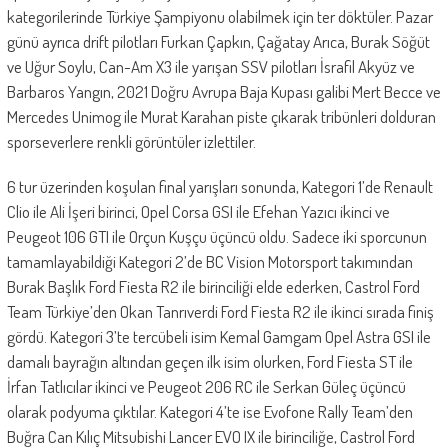
kategorilerinde Türkiye Şampiyonu olabilmek için ter döktüler. Pazar
günü ayrıca drift pilotları Furkan Çapkın, Çağatay Arıca, Burak Söğüt
ve Uğur Soylu, Can-Am X3 ile yarışan SSV pilotları İsrafil Akyüz ve
Barbaros Yangın, 2021 Doğru Avrupa Baja Kupası galibi Mert Becce ve
Mercedes Unimog ile Murat Karahan piste çıkarak tribünleri dolduran
sporseverlere renkli görüntüler izlettiler.
6 tur üzerinden koşulan final yarışları sonunda, Kategori 1’de Renault
Clio ile Ali İşeri birinci, Opel Corsa GSI ile Efehan Yazıcı ikinci ve
Peugeot 106 GTI ile Orçun Kuşçu üçüncü oldu. Sadece iki sporcunun
tamamlayabildiği Kategori 2’de BC Vision Motorsport takımından
Burak Başlık Ford Fiesta R2 ile birinciliği elde ederken, Castrol Ford
Team Türkiye’den Okan Tanrıverdi Ford Fiesta R2 ile ikinci sırada finiş
gördü. Kategori 3’te tercübeli isim Kemal Gamgam Opel Astra GSI ile
damalı bayrağın altından geçen ilk isim olurken, Ford Fiesta ST ile
İrfan Tatlıcılar ikinci ve Peugeot 206 RC ile Serkan Güleç üçüncü
olarak podyuma çıktılar. Kategori 4’te ise Evofone Rally Team’den
Buğra Can Kılıç Mitsubishi Lancer EVO IX ile birinciliğe, Castrol Ford