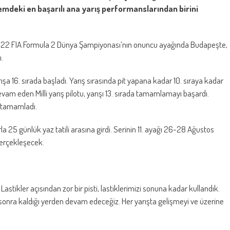
emdeki en başarılı ana yarış performanslarından birini
, 2022 FIA Formula 2 Dünya Şampiyonası’nın onuncu ayağında Budapeşte,
.
 16. sırada başladı. Yarış sırasında pit yapana kadar 10. sıraya kadar
vam eden Milli yarış pilotu, yarışı 13. sırada tamamlamayı başardı.
a tamamladı.
 25 günlük yaz tatili arasına girdi. Serinin 11. ayağı 26-28 Ağustos
gerçekleşecek.
Lastikler açısından zor bir pisti, lastiklerimizi sonuna kadar kullandık.
n sonra kaldığı yerden devam edeceğiz. Her yarışta gelişmeyi ve üzerine