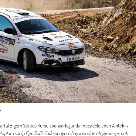
’
 Kartal Bigem Sürücü Kursu sponsorluğunda mücadele eden Alptekin
taplara sahip Ege Rallisi’nde podyum başarısı elde ettiğimiz için çok