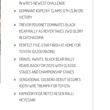
IN WRC’S NEWEST CHALLENGE
DOMINANT KOPECKÝ CLAIMS 12TH ZLÍN ERC
VICTORY
TREVOR POUGNET DOMINATES BLACK
BEAR RALLY AS ROYER TAKES 2WD GLORY
IN CATCHACOMA
PERFECT FIVE-STAR FINISH AT HOME FOR
TOYOTA GAZOO RACING
GRAVEL AWAITS: BLACK BEAR RALLY
ROARS BACK FOR 2025 WITH CLASSIC
STAGES AND CHAMPIONSHIP STAKES
SENSATIONAL SOLBERG DEBUT SECURES
100TH WRC TRIUMPH FOR TOYOTA
KAPADOKYA’DA NEFES KESEN RALLİ
HEYECANI!