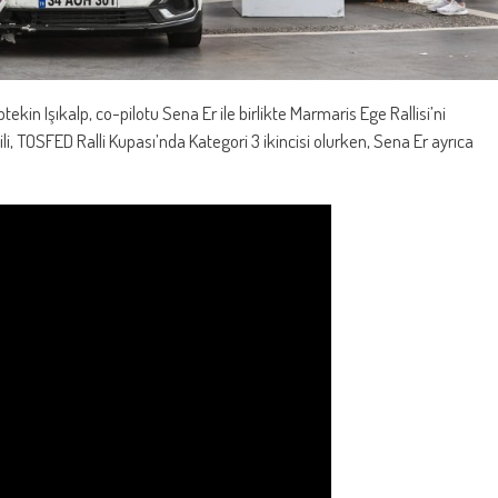
ptekin Işıkalp, co-pilotu Sena Er ile birlikte Marmaris Ege Rallisi’ni
i, TOSFED Ralli Kupası’nda Kategori 3 ikincisi olurken, Sena Er ayrıca