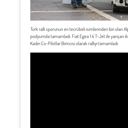
Türk ralli sporunun en tecrübeli isimlerinden biri olan Al
podyumda tamamladı. Fiat Egea 1.4 T-Jet ile yarışan ikil
Kadın Co-Pilotlar Birincisi olarak ralliyi tamamladı.