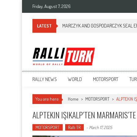
Friday, August 7, 2026
MARCZYK AND GOSPODARCZYK SEAL ERC
LATEST
RalliTurk
World of Rally
RALLY NEWS
WORLD
MOTORSPORT
TUR
You are here
Home
>
MOTORSPORT
>
ALPTEKIN I
ALPTEKIN IŞIKALP’TEN MARMARIS’T
MOTORSPORT
Ralli TR
-
March 17, 2025