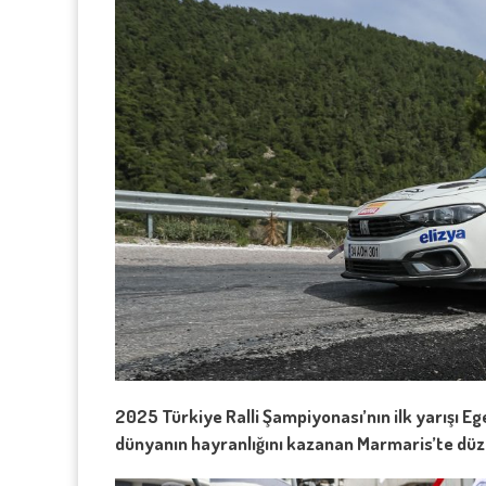
2025 Türkiye Ralli Şampiyonası’nın ilk yarışı Eg
dünyanın hayranlığını kazanan Marmaris’te düz