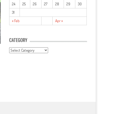
24
25
26
27
28
29
30
31
« Feb
Apr »
CATEGORY
CATEGORY