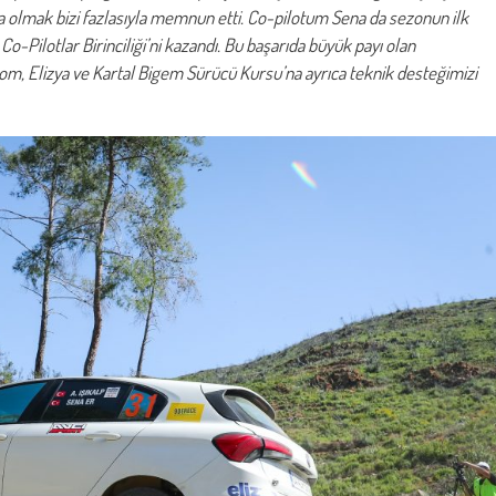
a olmak bizi fazlasıyla memnun etti. Co-pilotum Sena da sezonun ilk
o-Pilotlar Birinciliği’ni kazandı. Bu başarıda büyük payı olan
m, Elizya ve Kartal Bigem Sürücü Kursu’na ayrıca teknik desteğimizi