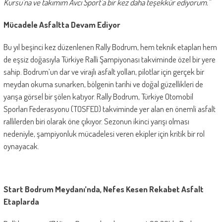
Kursu’na ve takımım Avcı Sport’a bir kez daha teşekkür ediyorum.”
Mücadele Asfaltta Devam Ediyor
Bu yıl beşinci kez düzenlenen Rally Bodrum, hem teknik etapları hem
de eşsiz doğasıyla Türkiye Ralli Şampiyonası takviminde özel bir yere
sahip. Bodrum’un dar ve virajlı asfalt yolları, pilotlar için gerçek bir
meydan okuma sunarken, bölgenin tarihi ve doğal güzellikleri de
yarışa görsel bir şölen katıyor. Rally Bodrum, Türkiye Otomobil
Sporları Federasyonu (TOSFED) takviminde yer alan en önemli asfalt
rallilerden biri olarak öne çıkıyor. Sezonun ikinci yarışı olması
nedeniyle, şampiyonluk mücadelesi veren ekipler için kritik bir rol
oynayacak.
Start Bodrum Meydanı’nda, Nefes Kesen Rekabet Asfalt
Etaplarda