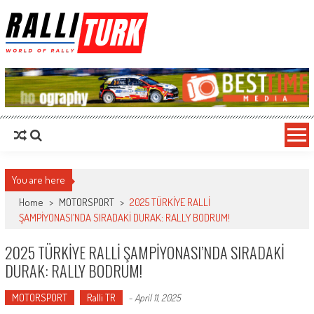
RalliTurk
World of Rally
You are here
Home
>
MOTORSPORT
>
2025 TÜRKİYE RALLİ
ŞAMPİYONASI’NDA SIRADAKİ DURAK: RALLY BODRUM!
2025 TÜRKİYE RALLİ ŞAMPİYONASI’NDA SIRADAKİ
DURAK: RALLY BODRUM!
MOTORSPORT
Ralli TR
-
April 11, 2025