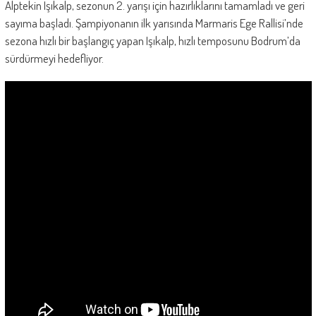
Alptekin Işıkalp, sezonun 2. yarışı için hazırlıklarını tamamladı ve geri
sayıma başladı. Şampiyonanın ilk yarısında Marmaris Ege Rallisi’nde
sezona hızlı bir başlangıç yapan Işıkalp, hızlı temposunu Bodrum’da
sürdürmeyi hedefliyor.