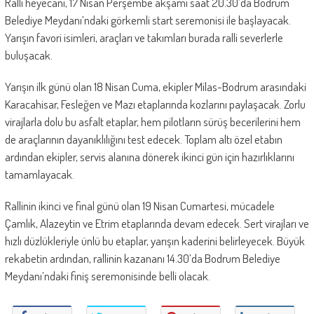
Ralli heyecanı, 17 Nisan Perşembe akşamı saat 20.30’da Bodrum
Belediye Meydanı’ndaki görkemli start seremonisi ile başlayacak.
Yarışın favori isimleri, araçları ve takımları burada ralli severlerle
buluşacak.
Yarışın ilk günü olan 18 Nisan Cuma, ekipler Milas-Bodrum arasındaki
Karacahisar, Fesleğen ve Mazı etaplarında kozlarını paylaşacak. Zorlu
virajlarla dolu bu asfalt etaplar, hem pilotların sürüş becerilerini hem
de araçlarının dayanıklılığını test edecek. Toplam altı özel etabın
ardından ekipler, servis alanına dönerek ikinci gün için hazırlıklarını
tamamlayacak.
Rallinin ikinci ve final günü olan 19 Nisan Cumartesi, mücadele
Çamlık, Alazeytin ve Etrim etaplarında devam edecek. Sert virajları ve
hızlı düzlükleriyle ünlü bu etaplar, yarışın kaderini belirleyecek. Büyük
rekabetin ardından, rallinin kazananı 14.30’da Bodrum Belediye
Meydanı’ndaki finiş seremonisinde belli olacak.