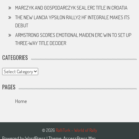
MARCZYK AND GOSPODARCZYK SEAL ERC TITLE IN CROATIA
THE NEW LANCIA YPSILON RALLY2 HF INTEGRALE MAKES ITS
DEBUT
ARMSTRONG SCORES EMOTIONAL MAIDEN ERC WIN TO SET UP
THREE-WAY TITLE DECIDER
CATEGORIES
Categories
PAGES
Home
© 2026
RalliTurk - World of Rally
Powered by
WordPress
| Theme:
AccessPress Mag