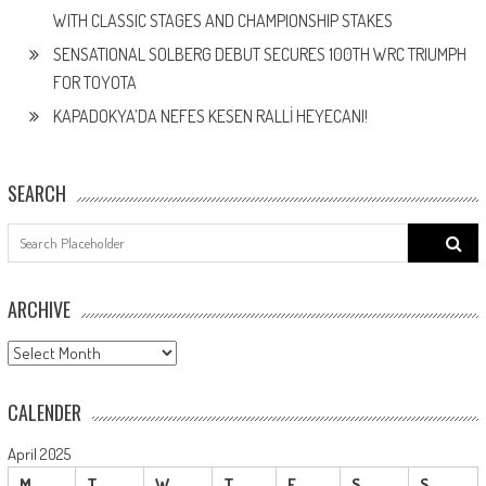
WITH CLASSIC STAGES AND CHAMPIONSHIP STAKES
SENSATIONAL SOLBERG DEBUT SECURES 100TH WRC TRIUMPH
FOR TOYOTA
KAPADOKYA’DA NEFES KESEN RALLİ HEYECANI!
SEARCH
Search
for:
ARCHIVE
ARCHIVE
CALENDER
April 2025
M
T
W
T
F
S
S