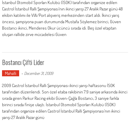
İstanbul Otomobil Sporları Kulübü (İSOK) tarafından organize edilen
Castrol İstanbul Ralli Şampiyonası’nın ikinci yarışı 27 Aralık Pazar günü 48
ekibin katılımı ile VIA/Port alışveriş merkezinden start aldı. İkinci yarış
öncesi, şampiyona puan durumunda Mustafa Söylemez birinci, Güven
Bostancı ikinci, Menderes Okur ücüncü sırada idi. Beş özel etaptan
oluşan rallide zirve mücadelesi Güven
Bostancı Çifti Lider
Mahalli
-
December 31, 2009
2009 Castrol İstanbul Ralli Şampiyonası ikinci yarışı haftasonu İSOK
tarafından düzenlendi. Son özel etaba rakibinin 7.9 saniye arkasında ikinci
sırada giren Parkur Racing ekibi Güven-Çağla Bostancı, 3 saniye farkla
birinci sırada finişe ulaştı. İstanbul Otomobil Sporları Kulübü (İSOK)
tarafından organize edilen Castrol İstanbul Ralli Şampiyonası’nın ikinci
yarışı 27 Aralık Pazar günü