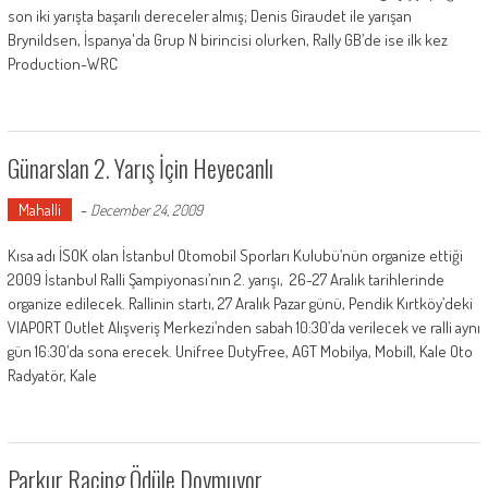
son iki yarışta başarılı dereceler almış; Denis Giraudet ile yarışan
Brynildsen, İspanya'da Grup N birincisi olurken, Rally GB’de ise ilk kez
Production-WRC
Günarslan 2. Yarış İçin Heyecanlı
Mahalli
-
December 24, 2009
Kısa adı İSOK olan İstanbul Otomobil Sporları Kulubü’nün organize ettiği
2009 İstanbul Ralli Şampiyonası’nın 2. yarışı, 26-27 Aralık tarihlerinde
organize edilecek. Rallinin startı, 27 Aralık Pazar günü, Pendik Kırtköy’deki
VIAPORT Outlet Alışveriş Merkezi’nden sabah 10:30’da verilecek ve ralli aynı
gün 16:30’da sona erecek. Unifree DutyFree, AGT Mobilya, Mobil1, Kale Oto
Radyatör, Kale
Parkur Racing Ödüle Doymuyor