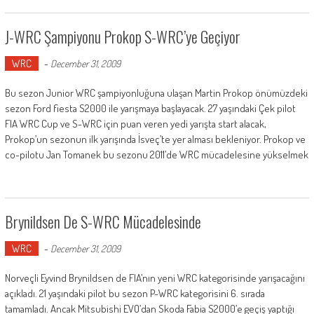
J-WRC Şampiyonu Prokop S-WRC’ye Geçiyor
WRC
-
December 31, 2009
Bu sezon Junior WRC şampiyonluğuna ulaşan Martin Prokop önümüzdeki
sezon Ford fiesta S2000 ile yarışmaya başlayacak. 27 yaşındaki Çek pilot
FIA WRC Cup ve S-WRC için puan veren yedi yarışta start alacak,
Prokop’un sezonun ilk yarışında İsveç’te yer alması bekleniyor. Prokop ve
co-pilotu Jan Tomanek bu sezonu 2011’de WRC mücadelesine yükselmek
Brynildsen De S-WRC Mücadelesinde
WRC
-
December 31, 2009
Norveçli Eyvind Brynildsen de FIA’nın yeni WRC kategorisinde yarışacağını
açıkladı. 21 yaşındaki pilot bu sezon P-WRC kategorisini 6. sırada
tamamladı. Ancak Mitsubishi EVO’dan Skoda Fabia S2000’e geçiş yaptığı