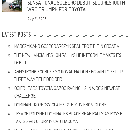
SENSATIONAL SOLBERG DEBUT SECURES 100TH
WRC TRIUMPH FOR TOYOTA
July 21, 2025
LATEST POSTS
MARCZYK AND GOSPODARCZYK SEAL ERC TITLE IN CROATIA
THE NEW LANCIA YPSILON RALLY2 HF INTEGRALE MAKES ITS
DEBUT
ARMSTRONG SCORES EMOTIONAL MAIDEN ERC WIN TO SET UP
THREE-WAY TITLE DECIDER
OGIER LEADS TOYOTA GAZOO RACING 1-2 IN WRC’S NEWEST
CHALLENGE
DOMINANT KOPECKÝ CLAIMS 12TH ZLÍN ERC VICTORY
TREVOR POUGNET DOMINATES BLACK BEAR RALLY AS ROYER
TAKES 2WD GLORY IN CATCHACOMA