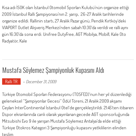
Kısa adı İSOK olan İstanbul Otomobil Sporları Kulubü’nün organize ettiği
2009 İstanbul Ralli Şampiyonası’nın 2. yarışı, 26-27 Aralık tarihlerinde
organize edildi. Rallinin startı, 27 Aralık Pazar günü, Pendik Kırtköy’deki
VIAPORT Outlet Alışveriş Merkezi’nden sabah 10:30’da verildi ve ralli aynı
gün 16:30’da sona erdi. Unifree DutyFree, AGT Mobilya, Mobil1, Kale Oto
Radyatör, Kale
Mustafa Söylemez Şampiyonluk Kupasını Aldı
Ralli TR
-
December 31, 2009
Türkiye Otomobil Sporları Federasyonu (TOSFED)'nun her yıl düzenlediği
geleneksel ''Şampiyonlar Gecesi'' Ödül Töreni, 21 Aralık 2009 akşamı
Ceylan InterContinental İstanbul Otel'de gerçekleştirildi. 21:45'ten itibaren
Dspor ekranlarında canlı olarak yayınlanan gecede AGT sponsorluğunda
Mitsubishi Evo 9 ile yarışan Mustafa Söylemez Antalya’da elde ettiği
Türkiye Otokros Kategori 3 Şampiyonluğu kupasını yetkililerin elinden
teslim