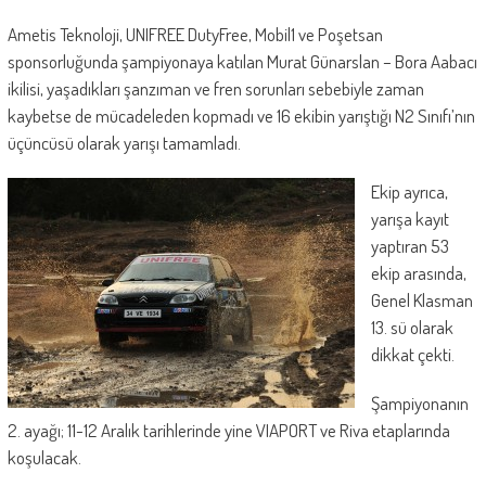
Ametis Teknoloji, UNIFREE DutyFree, Mobil1 ve Poşetsan
sponsorluğunda şampiyonaya katılan Murat Günarslan – Bora Aabacı
ikilisi, yaşadıkları şanzıman ve fren sorunları sebebiyle zaman
kaybetse de mücadeleden kopmadı ve 16 ekibin yarıştığı N2 Sınıfı’nın
üçüncüsü olarak yarışı tamamladı.
Ekip ayrıca,
yarışa kayıt
yaptıran 53
ekip arasında,
Genel Klasman
13. sü olarak
dikkat çekti.
Şampiyonanın
2. ayağı; 11-12 Aralık tarihlerinde yine VIAPORT ve Riva etaplarında
koşulacak.