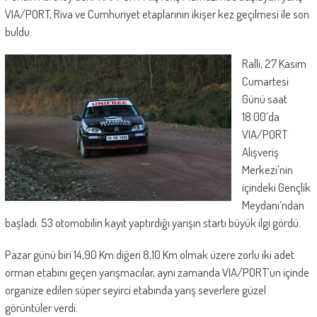
VIA/PORT, Riva ve Cumhuriyet etaplarının ikişer kez geçilmesi ile son
buldu.
Ralli, 27 Kasım
Cumartesi
Günü saat
18:00’da
VIA/PORT
Alışveriş
Merkezi’nin
içindeki Gençlik
Meydanı’ndan
başladı. 53 otomobilin kayıt yaptırdığı yarışın startı büyük ilgi gördü.
Pazar günü biri 14,90 Km diğeri 8,10 Km olmak üzere zorlu iki adet
orman etabını geçen yarışmacılar, aynı zamanda VIA/PORT’un içinde
organize edilen süper seyirci etabında yarış severlere güzel
görüntüler verdi.