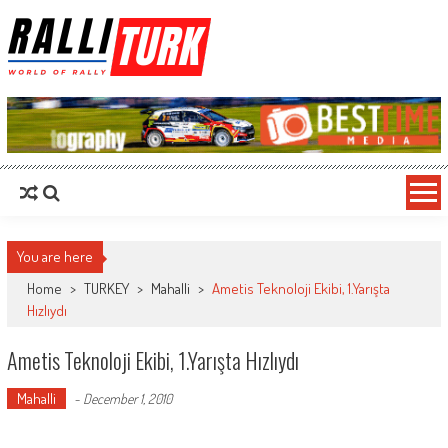
RalliTurk
World of Rally
You are here
Home
>
TURKEY
>
Mahalli
>
Ametis Teknoloji Ekibi, 1.Yarışta
Hızlıydı
Ametis Teknoloji Ekibi, 1.Yarışta Hızlıydı
Mahalli
-
December 1, 2010