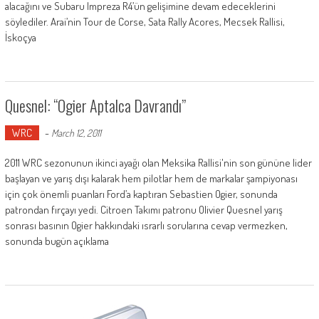
alacağını ve Subaru Impreza R4’ün gelişimine devam edeceklerini
söylediler. Arai’nin Tour de Corse, Sata Rally Acores, Mecsek Rallisi,
İskoçya
Quesnel: “Ogier Aptalca Davrandı”
WRC
-
March 12, 2011
2011 WRC sezonunun ikinci ayağı olan Meksika Rallisi'nin son gününe lider
başlayan ve yarış dışı kalarak hem pilotlar hem de markalar şampiyonası
için çok önemli puanları Ford’a kaptıran Sebastien Ogier, sonunda
patrondan fırçayı yedi. Citroen Takımı patronu Olivier Quesnel yarış
sonrası basının Ogier hakkındaki ısrarlı sorularına cevap vermezken,
sonunda bugün açıklama