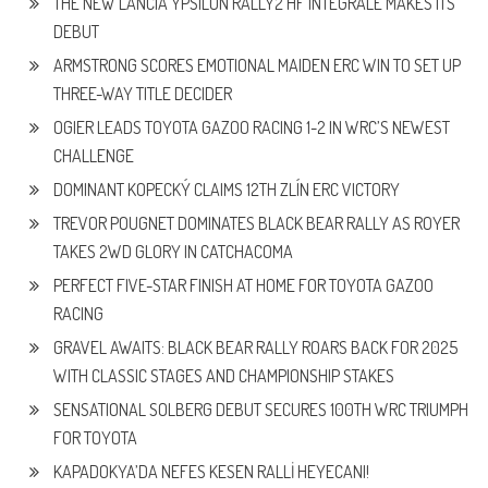
THE NEW LANCIA YPSILON RALLY2 HF INTEGRALE MAKES ITS
DEBUT
ARMSTRONG SCORES EMOTIONAL MAIDEN ERC WIN TO SET UP
THREE-WAY TITLE DECIDER
OGIER LEADS TOYOTA GAZOO RACING 1-2 IN WRC’S NEWEST
CHALLENGE
DOMINANT KOPECKÝ CLAIMS 12TH ZLÍN ERC VICTORY
TREVOR POUGNET DOMINATES BLACK BEAR RALLY AS ROYER
TAKES 2WD GLORY IN CATCHACOMA
PERFECT FIVE-STAR FINISH AT HOME FOR TOYOTA GAZOO
RACING
GRAVEL AWAITS: BLACK BEAR RALLY ROARS BACK FOR 2025
WITH CLASSIC STAGES AND CHAMPIONSHIP STAKES
SENSATIONAL SOLBERG DEBUT SECURES 100TH WRC TRIUMPH
FOR TOYOTA
KAPADOKYA’DA NEFES KESEN RALLİ HEYECANI!