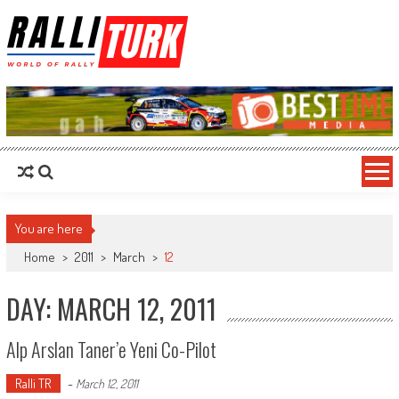
RalliTurk
World of Rally
You are here
Home
>
2011
>
March
>
12
DAY: MARCH 12, 2011
Alp Arslan Taner’e Yeni Co-Pilot
Ralli TR
-
March 12, 2011