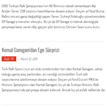
2010 Türkiye Ralli Şampiyonası'nın N2 Birincisi olarak tamamlayan Alp
Arslan Taner, 2011 sezonu hazırlıklarına devam ediyor. Geçen yıl Yeşil Bursa
Rallisi öncesi garaj değişikliği yapan Taner, Süheyl Polatoğlu yönetimindeki
GP Garage'a transfer olmuştu. Bu yıl da GP Garage'ın teknik desteğiyle
yarışmaya karar veren Alp, geçen yılın birincisi Citroen Saxo'sunu kuru
Kemal Gamgam’dan Ege Sürprizi
Ralli TR
-
March 12, 2011
Türk Ralli Sporu'nun en eski isimlerinden biri olan Kemal Gamgam, sahip
olduğu geniş araç parkından, en sevdiği otomobilleri Türk ralli
seyircilerine izlettirmeye devam ediyor. Geçen yıl Ford Escort MKII ile
Historic Şampiyonu olan Kemal Gamgam, bu yıl da Türkiye Historic Ralli
Şampiyonası'nda yarışmaya devam edecek. Ancak bu yıl asfalt rallilerde de