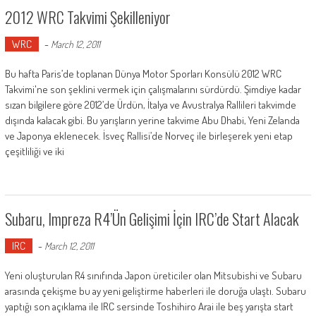
2012 WRC Takvimi Şekilleniyor
WRC
-
March 12, 2011
Bu hafta Paris’de toplanan Dünya Motor Sporları Konsülü 2012 WRC
Takvimi'ne son şeklini vermek için çalışmalarını sürdürdü. Şimdiye kadar
sızan bilgilere göre 2012’de Ürdün, İtalya ve Avustralya Rallileri takvimde
dışında kalacak gibi. Bu yarışların yerine takvime Abu Dhabi, Yeni Zelanda
ve Japonya eklenecek. İsveç Rallisi’de Norveç ile birleşerek yeni etap
çeşitliliği ve iki
Subaru, Impreza R4’ün Gelişimi İçin IRC’de Start Alacak
IRC
-
March 12, 2011
Yeni oluşturulan R4 sınıfında Japon üreticiler olan Mitsubishi ve Subaru
arasında çekişme bu ay yeni geliştirme haberleri ile doruğa ulaştı. Subaru
yaptığı son açıklama ile IRC sersinde Toshihiro Arai ile beş yarışta start