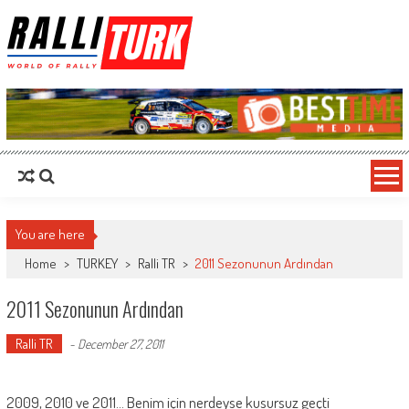
RalliTurk
World of Rally
You are here
Home
>
TURKEY
>
Ralli TR
>
2011 Sezonunun Ardından
2011 Sezonunun Ardından
Ralli TR
-
December 27, 2011
2009, 2010 ve 2011… Benim için nerdeyse kusursuz geçti