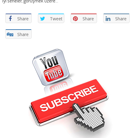
İyi seneler, görüşmek üzere…
Share
Tweet
Share
Share
Share