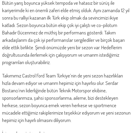
Bütün yarış boyunca yüksek tempoda ve hatasız bir sürüş ile
kariyerimde ki en önemli zaferi elde etmiş olduk. Aynı zamanda 12 yıl
sonra bu ralliyi kazanan ilk Türk ekip olmak da sevincimizi ikiye
katladı. Sezon boyunca bütün ekip çok iyi çalıştı ve co-pilotum
Bahadır Gücenmez de müthiş bir performans gösterdi. Takım
arkadaşlarım da çok iyi performanslar sergilediler ve birçok başarı
elde ettik birlikte. Şimdi önümüzde yeni bir sezon var. Hedeflerim
doğrultusunda ilerlemek için çalışıyorum ve umarım istediğimiz
programları oluşturabiliriz.
Takımımız Castrol Ford Team Türkiye’nin de yeni sezon hazırlıkları
hızla devam ediyor ve umarım hepimiz için hayırlısı olur. Serdar
Bostancı’nın liderliğinde bütün Teknik Motorspor ekibine,
sponsorlarımıza, şahsi sponsorlarıma, aileme, bizi destekleyen
herkese, sezon boyunca emek veren herkese ve sportmence
mücadele ettiğimiz rakiplerimize teşekkür ediyorum ve yeni sezonun
hepimiz için hayırlı olmasını diliyorum.