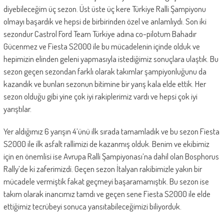
diyebileceğim üç sezon. Üst üste üç kere Türkiye Ralli Şampiyonu
olmayı başardık ve hepsi de birbirinden özel ve anlamlıydı. Son iki
sezondur Castrol Ford Team Türkiye adına co-pilotum Bahadır
Gücenmez ve Fiesta S2000 ile bu mücadelenin içinde olduk ve
hepimizin elinden geleni yapmasıyla istediğimiz sonuçlara ulaştık. Bu
sezon geçen sezondan farklı olarak takımlar şampiyonluğunu da
kazandık ve bunları sezonun bitimine bir yarış kala elde ettik. Her
sezon olduğu gibi yine çok iyi rakiplerimiz vardı ve hepsi çok iyi
yarıştılar.
Yer aldığımız 6 yarışın 4’ünü ilk sırada tamamladık ve bu sezon Fiesta
S2000 ile ilk asfalt rallimizi de kazanmış olduk. Benim ve ekibimiz
için en önemlisi ise Avrupa Ralli Şampiyonası’na dahil olan Bosphorus
Rally’de ki zaferimizdi. Geçen sezon İtalyan rakibimizle yakın bir
mücadele vermiştik fakat geçmeyi başaramamıştık. Bu sezon ise
takım olarak inancımız tamdı ve geçen sene Fiesta S2000 ile elde
ettiğimiz tecrübeyi sonuca yansıtabileceğimizi biliyorduk.