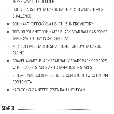
THREE-WAY TITLE DECIDER
OGIER LEADS TOYOTA GAZOO RACING 1-2 IN WRC’S NEWEST
CHALLENGE
DOMINANT KOPECKÝ CLAIMS 12TH ZLÍN ERC VICTORY
TREVOR POUGNET DOMINATES BLACK BEAR RALLY AS ROYER
TAKES 2WD GLORY IN CATCHACOMA
PERFECT FIVE-STAR FINISH AT HOME FOR TOYOTA GAZOO
RACING
GRAVEL AWAITS: BLACK BEAR RALLY ROARS BACK FOR 2025
WITH CLASSIC STAGES AND CHAMPIONSHIP STAKES
SENSATIONAL SOLBERG DEBUT SECURES 100TH WRC TRIUMPH
FOR TOYOTA
KAPADOKYA’DA NEFES KESEN RALLİ HEYECANI!
SEARCH