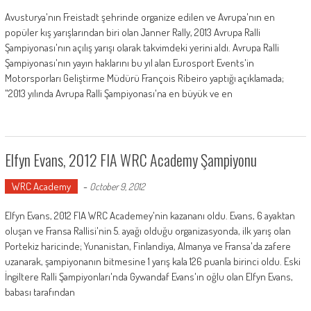
Avusturya'nın Freistadt şehrinde organize edilen ve Avrupa'nın en
popüler kış yarışlarından biri olan Janner Rally, 2013 Avrupa Ralli
Şampiyonası'nın açılış yarışı olarak takvimdeki yerini aldı. Avrupa Ralli
Şampiyonası'nın yayın haklarını bu yıl alan Eurosport Events'in
Motorsporları Geliştirme Müdürü François Ribeiro yaptığı açıklamada;
"2013 yılında Avrupa Ralli Şampiyonası'na en büyük ve en
Elfyn Evans, 2012 FIA WRC Academy Şampiyonu
WRC Academy
-
October 9, 2012
Elfyn Evans, 2012 FIA WRC Academey'nin kazananı oldu. Evans, 6 ayaktan
oluşan ve Fransa Rallisi'nin 5. ayağı olduğu organizasyonda, ilk yarış olan
Portekiz haricinde; Yunanistan, Finlandiya, Almanya ve Fransa'da zafere
uzanarak, şampiyonanın bitmesine 1 yarış kala 126 puanla birinci oldu. Eski
İngiltere Ralli Şampiyonları'nda Gywandaf Evans'ın oğlu olan Elfyn Evans,
babası tarafından