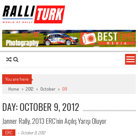
RalliTurk
World of Rally
You are here
Home
>
2012
>
October
>
09
DAY: OCTOBER 9, 2012
Janner Rally, 2013 ERC’nin Açılış Yarışı Oluyor
ERC
-
October 9, 2012