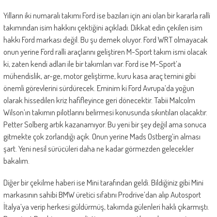
Yılların iki numaralı takımı Ford ise bazıları için ani olan bir kararla ralli
takımından isim hakkını çektiğini açıkladı. Dikkat edin çekilen isim
hakkı Ford markası değil. Bu şu demek oluyor. Ford WRT olmayacak
onun yerine Ford ralli araçlarını geliştiren M-Sport takım ismi olacak
ki, zaten kendi adları ile bir takımları var. Ford ise M-Sport’a
mühendislik, ar-ge, motor geliştirme, kuru kasa araç temini gibi
önemli görevlerini sürdürecek. Eminim ki Ford Avrupa’da yoğun
olarak hissedilen kriz hafifleyince geri dönecektir. Tabii Malcolm
Wilson’ın takımın pilotlarını belirmesi konusunda sıkıntıları olacaktır.
Petter Solberg artık kazanamıyor. Bu yeni bir şey değil ama sonuca
gitmekte çok zorlandığı açık. Onun yerine Mads Ostberg’in alması
şart. Yeni nesil sürücüleri daha ne kadar görmezden gelecekler
bakalım.
Diğer bir çekilme haberi ise Mini tarafından geldi. Bildiğiniz gibi Mini
markasının sahibi BMW üretici sıfatını Prodrive’dan alıp Autosport
İtalya’ya verip herkesi güldürmüş, takımda gülenleri haklı çıkarmıştı.