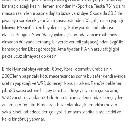
bir araç olacağı kesin. Hemen ardından M-Sport’da Fiesta R5’in çizim
masası resimlerini basına dağıttı bizde varız diye. Skoda’da 2013’de
piyasaya sürülecek yeni Fabia şasisi üstünden R5 çalışmaları yaptığı
biliniyor. R5 sınıfının en büyük özelliği kolay yürütülebilir olması
olacak. Peugeot Sport’dan yapılan açıklamada, aracın mühendis
olmadan dünyada herhangi bir yerde verimli çalışacağından övgü ile
bahsediyorlar. Elbet göreceğiz. Ama fiyatları FIA’nın arzu ettiği gibi
pekte ucuz olmayacak o kesin.
Birde Hyundai olayı var tabi. Güney Koreli otomotiv üreticisinin
2000’lerin başındaki kötü macerasından sonra bu sefer kendi evinde
üretim yapacağı ve WRC döneceği konuşulurken, Paris’te beklenen
gibi i20 şasisi üstüne bir şey tanıttılar. Bir şey diyorum çünkü araç
WRC vücutlu standart i20 idi. Bunu tanıtım videosundaki her şeyden
anlamak mümkün. Birde aracı hazır olarak açıklamadılar mı tam
şaka. Elbet kat edecekleri çok yol ki umarım fabrika olarak ciddi ve
kalıcı bir dönüş yaparlar.