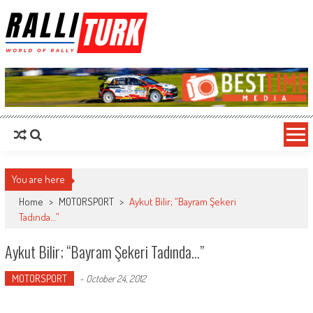
RalliTurk
World of Rally
You are here
Home
>
MOTORSPORT
>
Aykut Bilir; “Bayram Şekeri
Tadında…”
Aykut Bilir; “Bayram Şekeri Tadında…”
MOTORSPORT
-
October 24, 2012