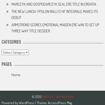
MARCZYK AND GOSPODARCZYK SEAL ERC TITLE IN CROATIA
THE NEW LANCIA YPSILON RALLY2 HF INTEGRALE MAKES ITS
DEBUT
ARMSTRONG SCORES EMOTIONAL MAIDEN ERC WIN TO SET UP
THREE-WAY TITLE DECIDER
CATEGORIES
Categories
PAGES
Home
© 2026
RalliTurk - World of Rally
Powered by
WordPress
| Theme:
AccessPress Mag