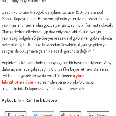
bu şampiyonayı Escort’u ile.
En son konu tabiî ki soğuk kış aylarımızı ısıtan İSOK’un İstanbul
Mahalli Kupası olacak. Bu sezon kulübün yetersiz imkanları da olsa,
yapılması muhtemel olan güzide yarışımız sprint bir formatta olacak.
Olacak derken ellerimizi açıp dua ediyoruz tabi. Malum yarışın
yapılacağı bölgeleri Şişli-Sarıyer arasında al gülüm ver gülüm olunca
neler olacağı belli olmaz. En azından Cevahir’e alışverişe giden ya da
sevgilisi ile buluşmaya gelen kalabalık görür bizi değil mi?
Hepinize az katliamlı bolca danaya girilen bir bayram diliyorum. Arayı
daha açmamaya çalışacağım. Olur ya fikir beyan etmek isterseniz
twitter’dan
@ikebilir
ya da email üstünden
aykut-
bilir@hotmail.com
adresimden bana olumlu/olumsuz
ulaşabilirsiniz. Kulağımız ve gönlümüz herkese açık.
Aykut Bilir – RalliTürk Editörü
Share
Tweet
Share
Share