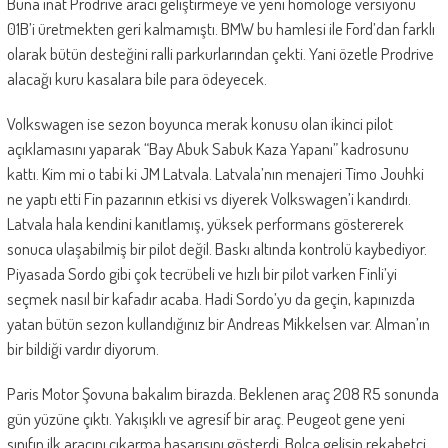
Buna inat Prodrive aracı geliştirmeye ve yeni homologe versiyonu
01B’i üretmekten geri kalmamıştı. BMW bu hamlesi ile Ford’dan farklı
olarak bütün desteğini ralli parkurlarından çekti. Yani özetle Prodrive
alacağı kuru kasalara bile para ödeyecek.
Volkswagen ise sezon boyunca merak konusu olan ikinci pilot
açıklamasını yaparak “Bay Abuk Sabuk Kaza Yapanı” kadrosunu
kattı. Kim mi o tabi ki JM Latvala. Latvala’nın menajeri Timo Jouhki
ne yaptı etti Fin pazarının etkisi vs diyerek Volkswagen’i kandırdı.
Latvala hala kendini kanıtlamış, yüksek performans göstererek
sonuca ulaşabilmiş bir pilot değil. Baskı altında kontrolü kaybediyor.
Piyasada Sordo gibi çok tecrübeli ve hızlı bir pilot varken Finli’yi
seçmek nasıl bir kafadır acaba. Hadi Sordo’yu da geçin, kapınızda
yatan bütün sezon kullandığınız bir Andreas Mikkelsen var. Alman’ın
bir bildiği vardır diyorum.
Paris Motor Şovuna bakalım birazda. Beklenen araç 208 R5 sonunda
gün yüzüne çıktı. Yakışıklı ve agresif bir araç. Peugeot gene yeni
sınıfın ilk aracını çıkarma başarısını gösterdi. Bolca gelişip rekabetçi