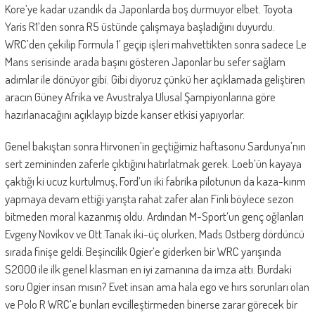
Kore’ye kadar uzandık da Japonlarda boş durmuyor elbet. Toyota
Yaris R1’den sonra R5 üstünde çalışmaya başladığını duyurdu.
WRC’den çekilip Formula 1’ geçip işleri mahvettikten sonra sadece Le
Mans serisinde arada başını gösteren Japonlar bu sefer sağlam
adımlar ile dönüyor gibi. Gibi diyoruz çünkü her açıklamada geliştiren
aracın Güney Afrika ve Avustralya Ulusal Şampiyonlarına göre
hazırlanacağını açıklayıp bizde kanser etkisi yapıyorlar.
Genel bakıştan sonra Hirvonen’in geçtiğimiz haftasonu Sardunya’nın
sert zemininden zaferle çıktığını hatırlatmak gerek. Loeb’ün kayaya
çaktığı ki ucuz kurtulmuş, Ford’un iki fabrika pilotunun da kaza-kırım
yapmaya devam ettiği yarışta rahat zafer alan Finli böylece sezon
bitmeden moral kazanmış oldu. Ardından M-Sport’un genç oğlanları
Evgeny Novikov ve Ott Tanak iki-üç olurken, Mads Ostberg dördüncü
sırada finişe geldi. Beşincilik Ogier’e giderken bir WRC yarışında
S2000 ile ilk genel klasman en iyi zamanına da imza attı. Burdaki
soru Ogier insan mısın? Evet insan ama hala ego ve hırs sorunları olan
ve Polo R WRC’e bunları evcilleştirmeden binerse zarar görecek bir