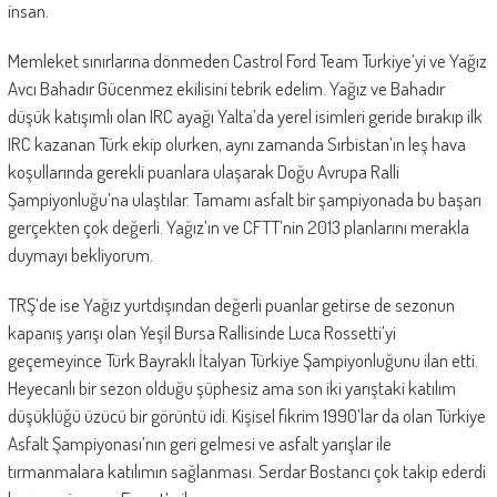
insan.
Memleket sınırlarına dönmeden Castrol Ford Team Turkiye’yi ve Yağız
Avcı Bahadır Gücenmez ekilisini tebrik edelim. Yağız ve Bahadır
düşük katışımlı olan IRC ayağı Yalta’da yerel isimleri geride bırakıp ilk
IRC kazanan Türk ekip olurken, aynı zamanda Sırbistan’ın leş hava
koşullarında gerekli puanlara ulaşarak Doğu Avrupa Ralli
Şampiyonluğu’na ulaştılar. Tamamı asfalt bir şampiyonada bu başarı
gerçekten çok değerli. Yağız’ın ve CFTT’nin 2013 planlarını merakla
duymayı bekliyorum.
TRŞ’de ise Yağız yurtdışından değerli puanlar getirse de sezonun
kapanış yarışı olan Yeşil Bursa Rallisinde Luca Rossetti’yi
geçemeyince Türk Bayraklı İtalyan Türkiye Şampiyonluğunu ilan etti.
Heyecanlı bir sezon olduğu şüphesiz ama son iki yarıştaki katılım
düşüklüğü üzücü bir görüntü idi. Kişisel fikrim 1990’lar da olan Türkiye
Asfalt Şampiyonası’nın geri gelmesi ve asfalt yarışlar ile
tırmanmalara katılımın sağlanması. Serdar Bostancı çok takip ederdi