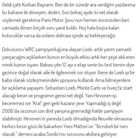
Geldi çattı Kurban Bayramı. Ben de bir süredir ara verdiğim yazılarıma
bu bahane ile döneyim, dedim. Son birkaç aydır, ki net olarak
söylemek gerekirse Paris Motor Şovu’nun hemen öncesinden beri
camiada dönen birçok soru yanıt buldu. Hoş hala boşta kalan
kutucuklar varsa da onların dolması içinde az bekleyeceğiz.
Dokuzuncu WRC şampiyonluğuna ulaşan Loeb, artık yarım zamanlı
yarışacağını açıklarken bunun en büyük etkisi artık her şeye aklı eren
minik kızının isyanı. Babası yılın 12 ayı o etap senin bu test benim diye
gezince doğal olarak aile ile ilgilenmek zor oluyor. Gene de Loeb iyi bir
baba olarak sözleşmesindeki opsiyonu kullandı. Ama bilmeyenlere
bir açıklama yapayım. Sebastien Loeb, Monte Carlo ve İsveç’te start
alacağı kesin ve programın gerisi net değil. Yani Hirvonen işi
beceremez ise “Kral” geri gelir kazanır yine. Yapmadığı iş değil.
2006’da sezonun son dört yarışına giremediği halde şampiyon
olabilmişti. Hirvonen’in yanında Loeb olmadığında Neuville olmasına
herkes kesin gözü ile bakarken Yves Matton’un “Tecrübeli bir isim
olacak.” demesi acaba Sordo’mu sorusunu akıllara getiriyor.