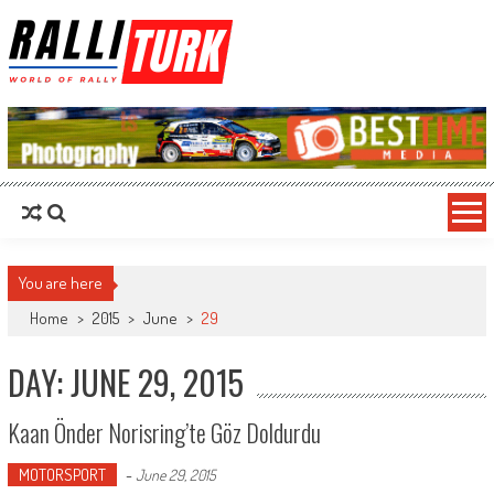
RalliTurk
World of Rally
You are here
Home
>
2015
>
June
>
29
DAY: JUNE 29, 2015
Kaan Önder Norisring’te Göz Doldurdu
MOTORSPORT
-
June 29, 2015