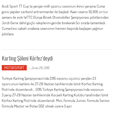
Audi Sport TT Cup ta yarışan milli sporcu sezonun ikinci yarışına Cuma
günü yapılan serbest antrenmanlar ile başladı. Kaan seansı 55,905 sn tur
zamanı ile eski WTTC Dünya Binek Otomobiller Şampiyonası pilotlarından
Jordi Gene dahil güçlü rakiplerini geride bırakarak 5ci sırada tamamladı.
Cumartesi sabah sıralama seansının hemen başında başlayan yağmur
pilotlara
Karting Şöleni Körfez’deydi
MOTORSPORT
-
June 29, 2015
Türkiye Karting Şampiyonası’nda 2015 sezonu üçüncü yarışları 23
sporcunun katılımı ile 27-28 Haziran tarihlerinde İzmit Körfez Karting
Pisti’nde düzenlendi... 2015 Türkiye Karting Şampiyonası’nda sezonun
3.yarışı 27-28 Haziran tarihlerinde Kocaeli Karting Kulübü tarafından İzmit
Körfez Karting Pisti’nde düzenlendi. Mini, Formula Junior, Formula Senior,
Formula Master ve Rotax DD2 olmak üzere 5 ayrı