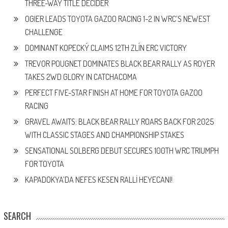
THREE-WAY TITLE DECIDER
OGIER LEADS TOYOTA GAZOO RACING 1-2 IN WRC’S NEWEST
CHALLENGE
DOMINANT KOPECKÝ CLAIMS 12TH ZLÍN ERC VICTORY
TREVOR POUGNET DOMINATES BLACK BEAR RALLY AS ROYER
TAKES 2WD GLORY IN CATCHACOMA
PERFECT FIVE-STAR FINISH AT HOME FOR TOYOTA GAZOO
RACING
GRAVEL AWAITS: BLACK BEAR RALLY ROARS BACK FOR 2025
WITH CLASSIC STAGES AND CHAMPIONSHIP STAKES
SENSATIONAL SOLBERG DEBUT SECURES 100TH WRC TRIUMPH
FOR TOYOTA
KAPADOKYA’DA NEFES KESEN RALLİ HEYECANI!
SEARCH