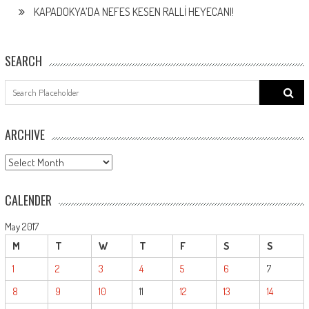
KAPADOKYA’DA NEFES KESEN RALLİ HEYECANI!
SEARCH
Search
for:
ARCHIVE
ARCHIVE
CALENDER
May 2017
M
T
W
T
F
S
S
1
2
3
4
5
6
7
8
9
10
11
12
13
14