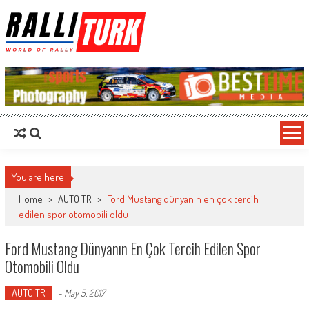
RalliTurk
World of Rally
You are here
Home
>
AUTO TR
>
Ford Mustang dünyanın en çok tercih
edilen spor otomobili oldu
Ford Mustang Dünyanın En Çok Tercih Edilen Spor
Otomobili Oldu
AUTO TR
-
May 5, 2017