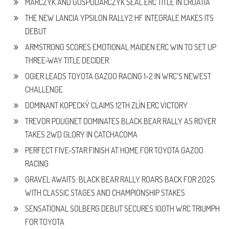
MARCZYK AND GOSPODARCZYK SEAL ERC TITLE IN CROATIA
THE NEW LANCIA YPSILON RALLY2 HF INTEGRALE MAKES ITS
DEBUT
ARMSTRONG SCORES EMOTIONAL MAIDEN ERC WIN TO SET UP
THREE-WAY TITLE DECIDER
OGIER LEADS TOYOTA GAZOO RACING 1-2 IN WRC’S NEWEST
CHALLENGE
DOMINANT KOPECKÝ CLAIMS 12TH ZLÍN ERC VICTORY
TREVOR POUGNET DOMINATES BLACK BEAR RALLY AS ROYER
TAKES 2WD GLORY IN CATCHACOMA
PERFECT FIVE-STAR FINISH AT HOME FOR TOYOTA GAZOO
RACING
GRAVEL AWAITS: BLACK BEAR RALLY ROARS BACK FOR 2025
WITH CLASSIC STAGES AND CHAMPIONSHIP STAKES
SENSATIONAL SOLBERG DEBUT SECURES 100TH WRC TRIUMPH
FOR TOYOTA