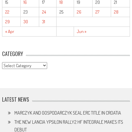
15
16
17
18
19
20
21
22
23
24
25
26
27
28
29
30
31
« Apr
Jun »
CATEGORY
CATEGORY
LATEST NEWS
MARCZYK AND GOSPODARCZYK SEAL ERC TITLE IN CROATIA
THE NEW LANCIA YPSILON RALLY2 HF INTEGRALE MAKES ITS
DEBUT