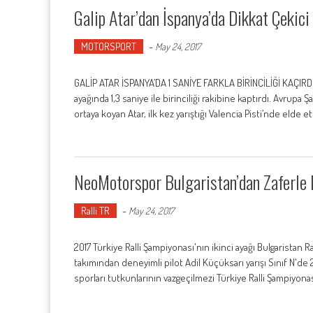
Galip Atar’dan İspanya’da Dikkat Çekic
MOTORSPORT
-
May 24, 2017
GALİP ATAR İSPANYA’DA 1 SANİYE FARKLA BİRİNCİLİĞİ KAÇIRDI 
ayağında 1,3 saniye ile birinciliği rakibine kaptırdı. Avrup
ortaya koyan Atar, ilk kez yarıştığı Valencia Pisti’nde elde et
NeoMotorspor Bulgaristan’dan Zaferle
Ralli TR
-
May 24, 2017
2017 Türkiye Ralli Şampiyonası'nın ikinci ayağı Bulgaristan
takımından deneyimli pilot Adil Küçüksarı yarışı Sınıf N'de 2'
sporları tutkunlarının vazgeçilmezi Türkiye Ralli Şampiyonası'