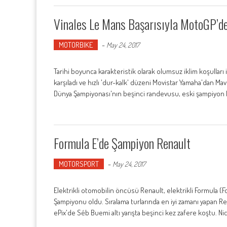
Vinales Le Mans Başarısıyla MotoGP’de
MOTORBIKE
-
May 24, 2017
Tarihi boyunca karakteristik olarak olumsuz iklim koşulları i
karşıladı ve hızlı 'dur-kalk' düzeni Movistar Yamaha'dan Ma
Dünya Şampiyonası'nın beşinci randevusu, eski şampiyon 
Formula E’de Şampiyon Renault
MOTORSPORT
-
May 24, 2017
Elektrikli otomobilin öncüsü Renault, elektrikli Formula (F
Şampiyonu oldu. Sıralama turlarında en iyi zamanı yapan Re
ePix'de Séb Buemi altı yarışta beşinci kez zafere koştu. Nico 