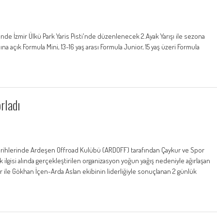
rinde İzmir Ülkü Park Yaris Pisti'nde düzenlenecek 2.Ayak Yarışı ile sezona
mına açık Formula Mini, 13-16 yaş arası Formula Junior, 15 yaş üzeri Formula
rladı
s tarihlerinde Ardeşen Offroad Kulübü (ARDOFF) tarafından Çaykur ve Spor
ük ilgisi alında gerçekleştirilen organizasyon yoğun yağış nedeniyle ağırlaşan
er ile Gökhan İçen-Arda Aslan ekibinin liderliğiyle sonuçlanan 2 günlük