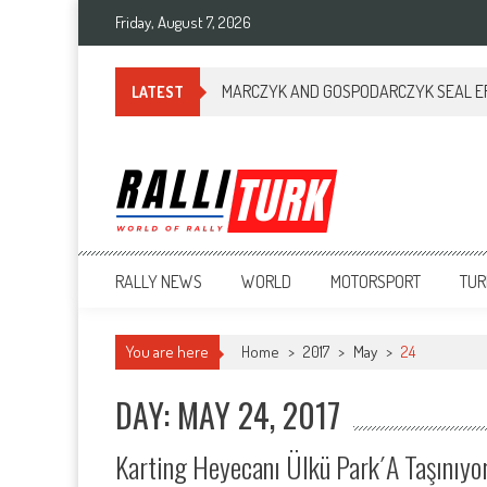
Friday, August 7, 2026
MARCZYK AND GOSPODARCZYK SEAL ERC
LATEST
RalliTurk
World of Rally
RALLY NEWS
WORLD
MOTORSPORT
TUR
You are here
Home
>
2017
>
May
>
24
DAY: MAY 24, 2017
Karting Heyecanı Ülkü Park´a Taşınıyo