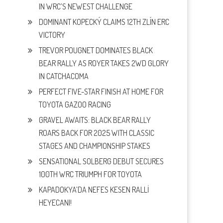
IN WRC’S NEWEST CHALLENGE
DOMINANT KOPECKÝ CLAIMS 12TH ZLÍN ERC
VICTORY
TREVOR POUGNET DOMINATES BLACK
BEAR RALLY AS ROYER TAKES 2WD GLORY
IN CATCHACOMA
PERFECT FIVE-STAR FINISH AT HOME FOR
TOYOTA GAZOO RACING
GRAVEL AWAITS: BLACK BEAR RALLY
ROARS BACK FOR 2025 WITH CLASSIC
STAGES AND CHAMPIONSHIP STAKES
SENSATIONAL SOLBERG DEBUT SECURES
100TH WRC TRIUMPH FOR TOYOTA
KAPADOKYA’DA NEFES KESEN RALLİ
HEYECANI!