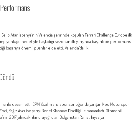
i Performans
Galip Atar İspanya’nın Valencia şehrinde koşulan Ferrari Challenge Europe ilk
a Şampiyonluğu hedefiyle başladığı sezonun ilk yarışında başarılı bir performans
tiği başarıyla önemli puanlar elde etti. Valencia’da ilk
 Döndü
 Rallisi ile devam etti. CPM Yazılım ana sponsorluğunda yarışan Neo Motorspor
nci, Yağız Avcı ise yarışı Genel Klasman 1'inciliği ile tamamladı. Otomobil
nın 2017 yılındaki ikinci ayağı olan Bulgaristan Rallisi, kıyasıya