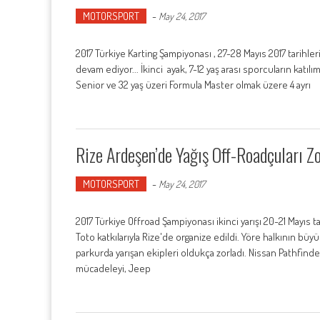
MOTORSPORT
-
May 24, 2017
2017 Türkiye Karting Şampiyonası , 27-28 Mayıs 2017 tarihle
devam ediyor... İkinci ayak, 7-12 yaş arası sporcuların katılı
Senior ve 32 yaş üzeri Formula Master olmak üzere 4 ayrı
Rize Ardeşen’de Yağış Off-Roadçuları Zo
MOTORSPORT
-
May 24, 2017
2017 Türkiye Offroad Şampiyonası ikinci yarışı 20-21 Mayı
Toto katkılarıyla Rize'de organize edildi. Yöre halkının büy
parkurda yarışan ekipleri oldukça zorladı. Nissan Pathfind
mücadeleyi, Jeep