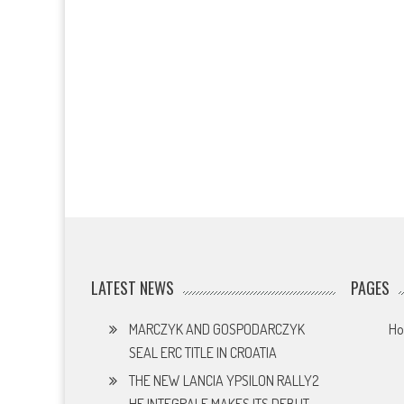
LATEST NEWS
PAGES
MARCZYK AND GOSPODARCZYK
H
SEAL ERC TITLE IN CROATIA
THE NEW LANCIA YPSILON RALLY2
HF INTEGRALE MAKES ITS DEBUT