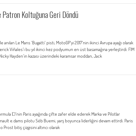
 Patron Koltuğuna Geri Döndü
le anılan Le Mans 'Bugatti' pisti, MotoGP'yi 2017'nin ikinci Avrupa ayağı olarak
verick Viñales'i bu yıl ikinci kez podyumun en üst basamağına yerleştirdi. FIM
Nicky Hayden'in kazası üzerindeki karamsar moddan, Jack
ormula E)'nin Paris ayağında çifte zafer elde ederek Marka ve Pilotlar
nault e.dams pilotu Séb Buemi, yarş boyunca liderliğini devam ettirdi. Paris
Prost bitiş çizgisini altıncı olarak