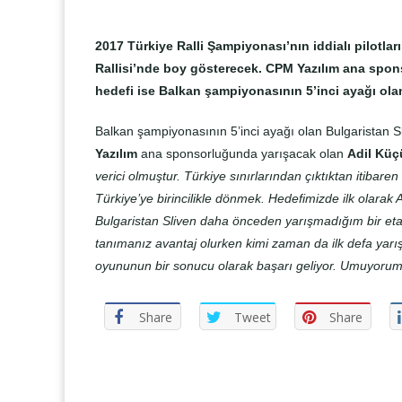
2017 Türkiye Ralli Şampiyonası’nın iddialı pilotlar
Rallisi’nde boy gösterecek. CPM Yazılım ana spo
hedefi ise Balkan şampiyonasının 5’inci ayağı olan
Balkan şampiyonasının 5’inci ayağı olan Bulgaristan S
Yazılım
ana sponsorluğunda
yarışacak olan
Adil Küç
verici olmuştur. Türkiye sınırlarından çıktıktan itibar
Türkiye’ye birincilikle dönmek. Hedefimizde ilk olarak
Bulgaristan Sliven daha önceden yarışmadığım bir etap
tanımanız avantaj olurken kimi zaman da ilk defa yarı
oyununun bir sonucu olarak başarı geliyor. Umuyorum ke
Share
Tweet
Share