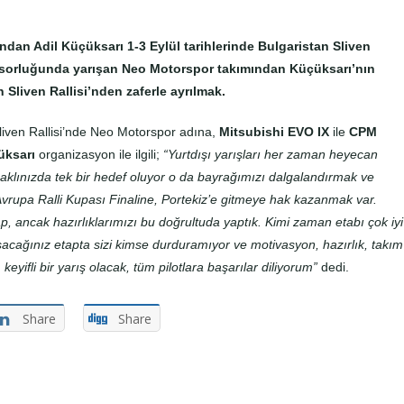
ından Adil Küçüksarı 1-3 Eylül tarihlerinde Bulgaristan Sliven
nsorluğunda yarışan Neo Motorspor takımından Küçüksarı’nın
 Sliven Rallisi’nden zaferle ayrılmak.
liven Rallisi’nde Neo Motorspor adına,
Mitsubishi EVO IX
ile
CPM
üksarı
organizasyon ile ilgili
;
“Yurtdışı yarışları her zaman heyecan
en aklınızda tek bir hedef oluyor o da bayrağımızı dalgalandırmak ve
 Avrupa Ralli Kupası Finaline, Portekiz’e gitmeye hak kazanmak var.
, ancak hazırlıklarımızı bu doğrultuda yaptık. Kimi zaman etabı çok iyi
şacağınız etapta sizi kimse durduramıyor ve motivasyon, hazırlık, takım
yifli bir yarış olacak, tüm pilotlara başarılar diliyorum”
dedi.
Share
Share