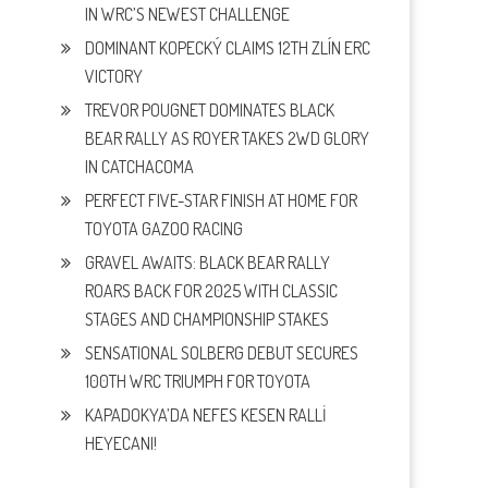
IN WRC’S NEWEST CHALLENGE
DOMINANT KOPECKÝ CLAIMS 12TH ZLÍN ERC
VICTORY
TREVOR POUGNET DOMINATES BLACK
BEAR RALLY AS ROYER TAKES 2WD GLORY
IN CATCHACOMA
PERFECT FIVE-STAR FINISH AT HOME FOR
TOYOTA GAZOO RACING
GRAVEL AWAITS: BLACK BEAR RALLY
ROARS BACK FOR 2025 WITH CLASSIC
STAGES AND CHAMPIONSHIP STAKES
SENSATIONAL SOLBERG DEBUT SECURES
100TH WRC TRIUMPH FOR TOYOTA
KAPADOKYA’DA NEFES KESEN RALLİ
HEYECANI!