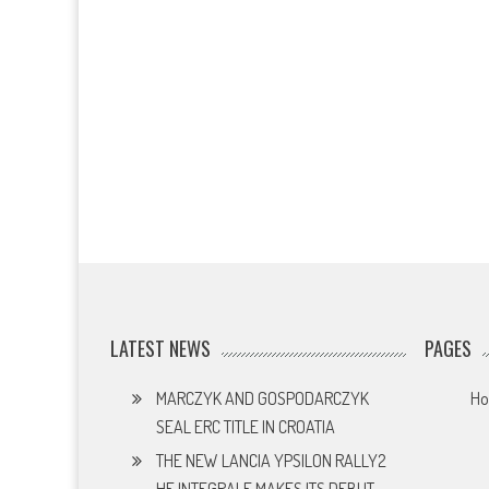
LATEST NEWS
PAGES
MARCZYK AND GOSPODARCZYK
H
SEAL ERC TITLE IN CROATIA
THE NEW LANCIA YPSILON RALLY2
HF INTEGRALE MAKES ITS DEBUT