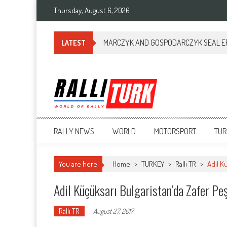
Thursday, August 6, 2026
MARCZYK AND GOSPODARCZYK SEAL ERC
LATEST
RalliTurk
World of Rally
RALLY NEWS
WORLD
MOTORSPORT
TUR
You are here
Home
>
TURKEY
>
Ralli TR
>
Adil K
Adil Küçüksarı Bulgaristan’da Zafer Pe
Ralli TR
-
August 27, 2017