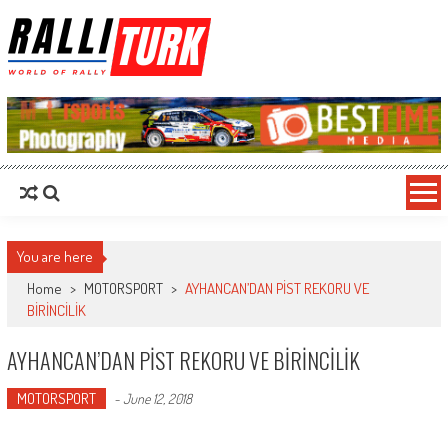
RalliTurk
World of Rally
You are here
Home
>
MOTORSPORT
>
AYHANCAN’DAN PİST REKORU VE
BİRİNCİLİK
AYHANCAN’DAN PİST REKORU VE BİRİNCİLİK
MOTORSPORT
-
June 12, 2018