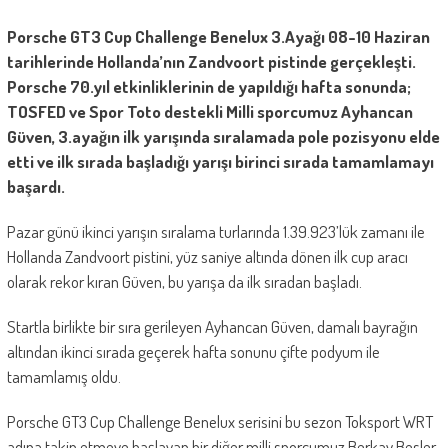
Porsche GT3 Cup Challenge Benelux 3.Ayağı 08-10 Haziran
tarihlerinde Hollanda’nın Zandvoort pistinde gerçekleşti.
Porsche 70.yıl etkinliklerinin de yapıldığı hafta sonunda;
TOSFED ve Spor Toto destekli Milli sporcumuz Ayhancan
Güven, 3.ayağın ilk yarışında sıralamada pole pozisyonu elde
etti ve ilk sırada başladığı yarışı birinci sırada tamamlamayı
başardı.
Pazar günü ikinci yarışın sıralama turlarında 1.39.923’lük zamanı ile
Hollanda Zandvoort pistini, yüz saniye altında dönen ilk cup aracı
olarak rekor kıran Güven, bu yarışa da ilk sıradan başladı.
Startla birlikte bir sıra gerileyen Ayhancan Güven, damalı bayrağın
altından ikinci sırada geçerek hafta sonunu çifte podyum ile
tamamlamış oldu.
Porsche GT3 Cup Challenge Benelux serisini bu sezon Toksport WRT
adına takip etmeye başlayan bir diğer milli sporcumuz Berkay Besler