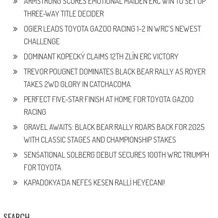
ARMSTRONG SCORES EMOTIONAL MAIDEN ERC WIN TO SET UP
THREE-WAY TITLE DECIDER
OGIER LEADS TOYOTA GAZOO RACING 1-2 IN WRC’S NEWEST
CHALLENGE
DOMINANT KOPECKÝ CLAIMS 12TH ZLÍN ERC VICTORY
TREVOR POUGNET DOMINATES BLACK BEAR RALLY AS ROYER
TAKES 2WD GLORY IN CATCHACOMA
PERFECT FIVE-STAR FINISH AT HOME FOR TOYOTA GAZOO
RACING
GRAVEL AWAITS: BLACK BEAR RALLY ROARS BACK FOR 2025
WITH CLASSIC STAGES AND CHAMPIONSHIP STAKES
SENSATIONAL SOLBERG DEBUT SECURES 100TH WRC TRIUMPH
FOR TOYOTA
KAPADOKYA’DA NEFES KESEN RALLİ HEYECANI!
SEARCH