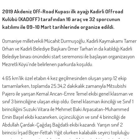
2019 Akdeniz Off-Road Kupası ilk ayağı Kadirli Offroad
Kulübü (KADOFF) tarafından 16 araç ve 32 sporcunun
katılımı ile 09-10 Mart tarihlerinde organize edildi.
Osmaniye milletvekili Mücahit Durmuşoğlu, Kadirli Kaymakamı Tamer
Orhan ve Kadirli Belediye Başkanı Ömer Tarhan’ın da katıldığı Kadirli
Belediye binası önündeki start seremonisi ile başlayan organizasyon
Mezretli Köyü’nde belirlenen parkurda koşuldu.
4.65 km’lik özel etabın 4 kez geçilmesinden oluşan yarışı 12 ekip
tamamlarken, toplamda 25:34,2 dakikalık zamanıyla Mitsubishi
Pajero ile yarışan Kemal Arıcan-Emre Temel ekibi genel klasman ve
sınıf 3 birinciliğine ulaşan ekip oldu. Genel klasman ikinciliği ve Sınıf 1
birinciliğini Suzuki Vitara ile Mehmet Baki Arpasatan-Muhammed
Emin Başel ekibi kazanırken, üçüncülüğün ve sınıf 4 birinciliği de
Abdullah Çardak-Çağdaş Bağdatlı ekibi kazandı. Yarışın sınıf 2
birincisi İrşad Biçer-Fettah Yiğit olurken kalabalık seyirci topluluğu