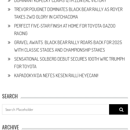
DOMINANT KOPECKÝ CLAIMS 12TH ZLÍN ERC VICTORY
TREVOR POUGNET DOMINATES BLACK BEAR RALLY AS ROYER
TAKES 2WD GLORY IN CATCHACOMA
PERFECT FIVE-STAR FINISH AT HOME FOR TOYOTA GAZOO
RACING
GRAVEL AWAITS: BLACK BEAR RALLY ROARS BACK FOR 2025
WITH CLASSIC STAGES AND CHAMPIONSHIP STAKES
SENSATIONAL SOLBERG DEBUT SECURES 100TH WRC TRIUMPH
FOR TOYOTA
KAPADOKYA’DA NEFES KESEN RALLİ HEYECANI!
SEARCH
Search
for:
ARCHIVE