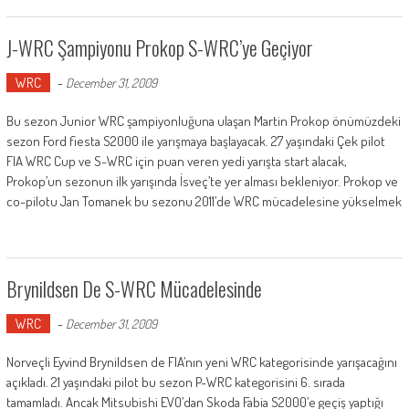
J-WRC Şampiyonu Prokop S-WRC’ye Geçiyor
WRC
-
December 31, 2009
Bu sezon Junior WRC şampiyonluğuna ulaşan Martin Prokop önümüzdeki
sezon Ford fiesta S2000 ile yarışmaya başlayacak. 27 yaşındaki Çek pilot
FIA WRC Cup ve S-WRC için puan veren yedi yarışta start alacak,
Prokop’un sezonun ilk yarışında İsveç’te yer alması bekleniyor. Prokop ve
co-pilotu Jan Tomanek bu sezonu 2011’de WRC mücadelesine yükselmek
Brynildsen De S-WRC Mücadelesinde
WRC
-
December 31, 2009
Norveçli Eyvind Brynildsen de FIA’nın yeni WRC kategorisinde yarışacağını
açıkladı. 21 yaşındaki pilot bu sezon P-WRC kategorisini 6. sırada
tamamladı. Ancak Mitsubishi EVO’dan Skoda Fabia S2000’e geçiş yaptığı