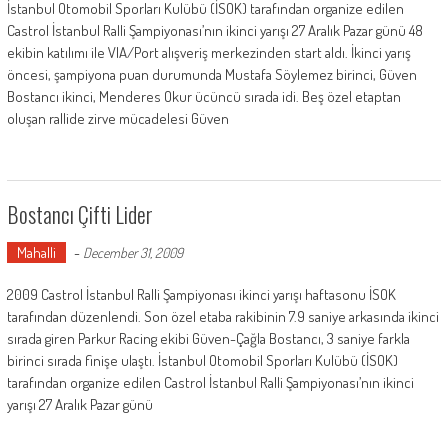
İstanbul Otomobil Sporları Kulübü (İSOK) tarafından organize edilen
Castrol İstanbul Ralli Şampiyonası’nın ikinci yarışı 27 Aralık Pazar günü 48
ekibin katılımı ile VIA/Port alışveriş merkezinden start aldı. İkinci yarış
öncesi, şampiyona puan durumunda Mustafa Söylemez birinci, Güven
Bostancı ikinci, Menderes Okur ücüncü sırada idi. Beş özel etaptan
oluşan rallide zirve mücadelesi Güven
Bostancı Çifti Lider
Mahalli
-
December 31, 2009
2009 Castrol İstanbul Ralli Şampiyonası ikinci yarışı haftasonu İSOK
tarafından düzenlendi. Son özel etaba rakibinin 7.9 saniye arkasında ikinci
sırada giren Parkur Racing ekibi Güven-Çağla Bostancı, 3 saniye farkla
birinci sırada finişe ulaştı. İstanbul Otomobil Sporları Kulübü (İSOK)
tarafından organize edilen Castrol İstanbul Ralli Şampiyonası’nın ikinci
yarışı 27 Aralık Pazar günü