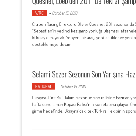
Quesnel, Loeb’den 2011’de Tekrar Şamp
WRC
-
October 15, 2010
Citroen Racing Direktörü Olivier Quesnel, 2011 sezonunda 
“Sebastien’in yedinci kez şampiyonluğa ulaşması, efsanele
ki kolay olmayacak. Yepyeni bir araç, yeni lastikler ve yeni 
desteklemeye devam
Selami Sezer Sezonun Son Yarışına Haz
NATIONAL
-
October 15, 2010
Ukrayna-Türk Ralli Takımı sezonun son rallisine hazırlanıyo
hafta sonu Liman Kupası Rallisi'nin son etabına çıkıyor. Önce
girme hedefinde. Ukrayna'daki tek Türk ralli ekibinin spon