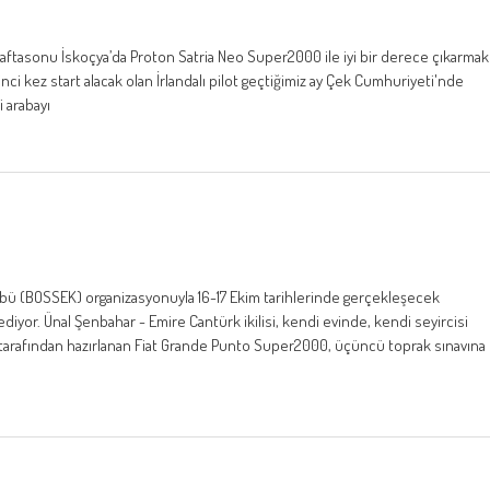
aftasonu İskoçya’da Proton Satria Neo Super2000 ile iyi bir derece çıkarmak
kinci kez start alacak olan İrlandalı pilot geçtiğimiz ay Çek Cumhuriyeti'nde
i arabayı
übü (BOSSEK) organizasyonuyla 16-17 Ekim tarihlerinde gerçekleşecek
 ediyor. Ünal Şenbahar - Emire Cantürk ikilisi, kendi evinde, kendi seyircisi
arafından hazırlanan Fiat Grande Punto Super2000, üçüncü toprak sınavına