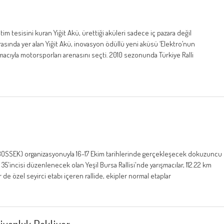
im tesisini kuran Yiğit Akü, ürettiği aküleri sadece iç pazara değil
 arasında yer alan Yiğit Akü, inovasyon ödüllü yeni aküsü ‘Elektro’nun
amacıyla motorsporları arenasını seçti. 2010 sezonunda Türkiye Ralli
(BOSSEK) organizasyonuyla 16-17 Ekim tarihlerinde gerçekleşecek dokuzuncu
ıl 35'incisi düzenlenecek olan Yeşil Bursa Rallisi'nde yarışmacılar, 112.22 km
 özel seyirci etabı içeren rallide, ekipler normal etaplar