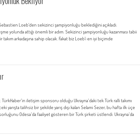
iyonluk Bekliyor
Sebastien Loeb’den sekizinci şampiyonluğu beklediğini açıkladı.
şme yolunda attığı önemli bir adım. Sekizinci şampiyonluğu kazanması tabii
bir takım arkadaşına sahip olacak. Fakat biz Loeb’i en iyi biçimde
ır
r. TürkHaber'in iletişim sponsoru olduğu Ukrayna'daki tek Türk ralli takımı
ki yarışta talihsiz bir şekilde yarış dışı kalan Selami Sezer, bu hafta ilk üçe
sorluğunu Odesa'da faaliyet gösteren bir Türk şirketi üstlendi. Ukrayna'da