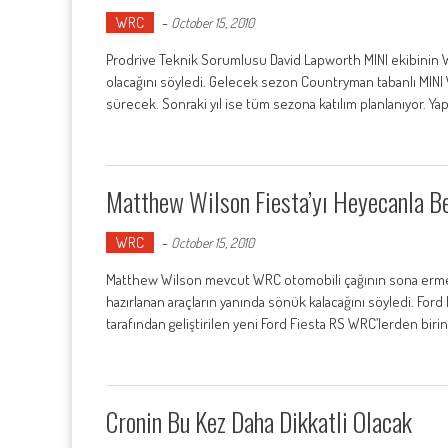
WRC
-
October 15, 2010
Prodrive Teknik Sorumlusu David Lapworth MINI ekibinin W
olacağını söyledi. Gelecek sezon Countryman tabanlı MINI WR
sürecek. Sonraki yıl ise tüm sezona katılım planlanıyor. Yap
Matthew Wilson Fiesta’yı Heyecanla Be
WRC
-
October 15, 2010
Matthew Wilson mevcut WRC otomobili çağının sona ermesi
hazırlanan araçların yanında sönük kalacağını söyledi. F
tarafından geliştirilen yeni Ford Fiesta RS WRC’lerden birin
Cronin Bu Kez Daha Dikkatli Olacak