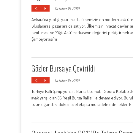
Ralli TR
-
October 15, 2010
Ankara’da yaptığı yatırımlarla, ülkemizin en modern akü üret
uluslararası pazarlara da satıyor. Ülkemizin ihracat devleri
tanıtılması ve ‘Yiğit Akü’ markasının değerini pekiştirmek 
Şampiyonası’nı
Gözler Bursa’ya Çevirildi
Ralli TR
-
October 15, 2010
Türkiye Ralli Şampiyonası, Bursa Otomobil Sporu Kulübü 
ayak yarışı olan 35. Yeşil Bursa Rallisi ile devam ediyor. Bu y
uzunluğundaki dokuz özel etapta mücadele edecekler. Bir de