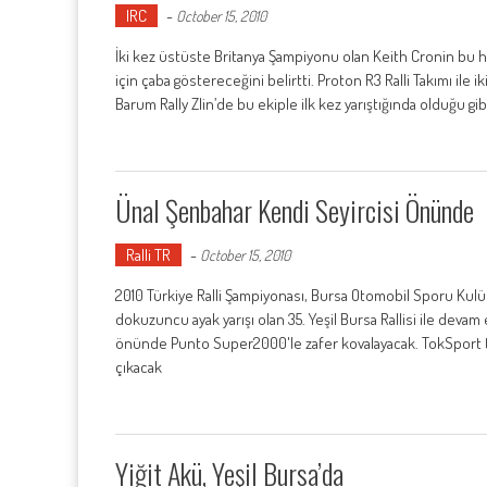
IRC
-
October 15, 2010
İki kez üstüste Britanya Şampiyonu olan Keith Cronin bu h
için çaba göstereceğini belirtti. Proton R3 Ralli Takımı ile i
Barum Rally Zlin’de bu ekiple ilk kez yarıştığında olduğu gib
Ünal Şenbahar Kendi Seyircisi Önünde
Ralli TR
-
October 15, 2010
2010 Türkiye Ralli Şampiyonası, Bursa Otomobil Sporu Kul
dokuzuncu ayak yarışı olan 35. Yeşil Bursa Rallisi ile devam
önünde Punto Super2000'le zafer kovalayacak. TokSport t
çıkacak
Yiğit Akü, Yeşil Bursa’da