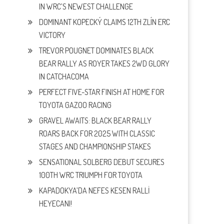
IN WRC’S NEWEST CHALLENGE
DOMINANT KOPECKÝ CLAIMS 12TH ZLÍN ERC
VICTORY
TREVOR POUGNET DOMINATES BLACK
BEAR RALLY AS ROYER TAKES 2WD GLORY
IN CATCHACOMA
PERFECT FIVE-STAR FINISH AT HOME FOR
TOYOTA GAZOO RACING
GRAVEL AWAITS: BLACK BEAR RALLY
ROARS BACK FOR 2025 WITH CLASSIC
STAGES AND CHAMPIONSHIP STAKES
SENSATIONAL SOLBERG DEBUT SECURES
100TH WRC TRIUMPH FOR TOYOTA
KAPADOKYA’DA NEFES KESEN RALLİ
HEYECANI!