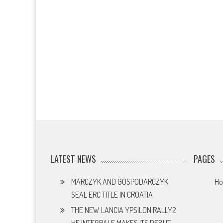
LATEST NEWS
PAGES
MARCZYK AND GOSPODARCZYK
H
SEAL ERC TITLE IN CROATIA
THE NEW LANCIA YPSILON RALLY2
HF INTEGRALE MAKES ITS DEBUT