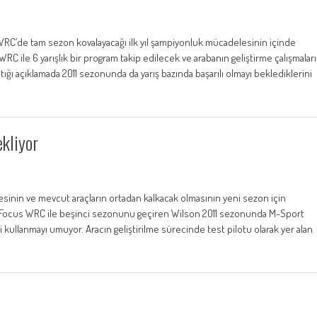
RC’de tam sezon kovalayacağı ilk yıl şampiyonluk mücadelesinin içinde
C ile 6 yarışlık bir program takip edilecek ve arabanın geliştirme çalışmaları
tığı açıklamada 2011 sezonunda da yarış bazında başarılı olmayı beklediklerini
kliyor
nin ve mevcut araçların ortadan kalkacak olmasının yeni sezon için
ord Focus WRC ile beşinci sezonunu geçiren Wilson 2011 sezonunda M-Sport
i kullanmayı umuyor. Aracın geliştirilme sürecinde test pilotu olarak yer alan