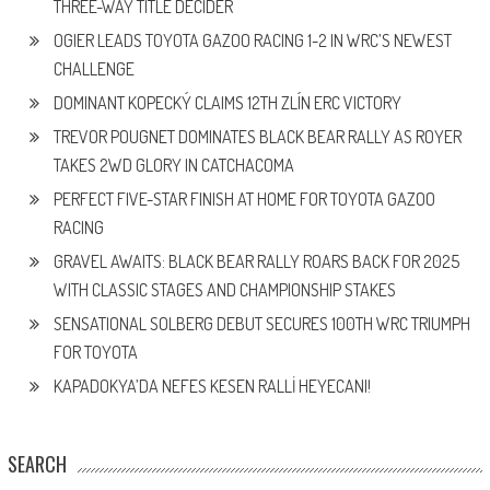
THREE-WAY TITLE DECIDER
OGIER LEADS TOYOTA GAZOO RACING 1-2 IN WRC’S NEWEST
CHALLENGE
DOMINANT KOPECKÝ CLAIMS 12TH ZLÍN ERC VICTORY
TREVOR POUGNET DOMINATES BLACK BEAR RALLY AS ROYER
TAKES 2WD GLORY IN CATCHACOMA
PERFECT FIVE-STAR FINISH AT HOME FOR TOYOTA GAZOO
RACING
GRAVEL AWAITS: BLACK BEAR RALLY ROARS BACK FOR 2025
WITH CLASSIC STAGES AND CHAMPIONSHIP STAKES
SENSATIONAL SOLBERG DEBUT SECURES 100TH WRC TRIUMPH
FOR TOYOTA
KAPADOKYA’DA NEFES KESEN RALLİ HEYECANI!
SEARCH