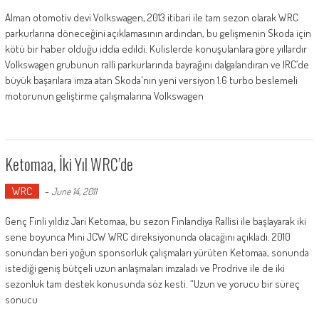
Alman otomotiv devi Volkswagen, 2013 itibari ile tam sezon olarak WRC
parkurlarına döneceğini açıklamasının ardından, bu gelişmenin Skoda için
kötü bir haber olduğu iddia edildi. Kulislerde konuşulanlara göre yıllardır
Volkswagen grubunun ralli parkurlarında bayrağını dalgalandıran ve IRC’de
büyük başarılara imza atan Skoda'nın yeni versiyon 1.6 turbo beslemeli
motorunun geliştirme çalışmalarına Volkswagen
Ketomaa, İki Yıl WRC’de
WRC
-
June 14, 2011
Genç Finli yıldız Jari Ketomaa, bu sezon Finlandiya Rallisi ile başlayarak iki
sene boyunca Mini JCW WRC direksiyonunda olacağını açıkladı. 2010
sonundan beri yoğun sponsorluk çalışmaları yürüten Ketomaa, sonunda
istediği geniş bütçeli uzun anlaşmaları imzaladı ve Prodrive ile de iki
sezonluk tam destek konusunda söz kesti. “Uzun ve yorucu bir süreç
sonucu