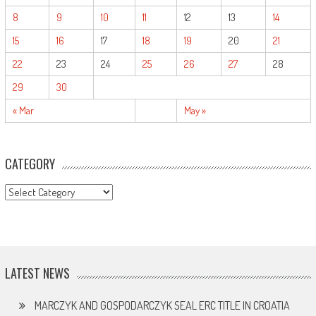
8
9
10
11
12
13
14
15
16
17
18
19
20
21
22
23
24
25
26
27
28
29
30
« Mar
May »
CATEGORY
CATEGORY
LATEST NEWS
MARCZYK AND GOSPODARCZYK SEAL ERC TITLE IN CROATIA