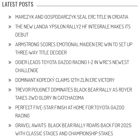
LATEST POSTS
MARCZYK AND GOSPODARCZYK SEAL ERC TITLE IN CROATIA
THE NEW LANCIA YPSILON RALLY2 HF INTEGRALE MAKES ITS
DEBUT
ARMSTRONG SCORES EMOTIONAL MAIDEN ERC WIN TO SET UP
THREE-WAY TITLE DECIDER
OGIER LEADS TOYOTA GAZOO RACING 1-2 IN WRC’S NEWEST
CHALLENGE
DOMINANT KOPECKÝ CLAIMS 12TH ZLÍN ERC VICTORY
TREVOR POUGNET DOMINATES BLACK BEAR RALLY AS ROYER
TAKES 2WD GLORY IN CATCHACOMA
PERFECT FIVE-STAR FINISH AT HOME FOR TOYOTA GAZOO
RACING
GRAVEL AWAITS: BLACK BEAR RALLY ROARS BACK FOR 2025
WITH CLASSIC STAGES AND CHAMPIONSHIP STAKES