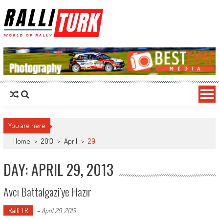
RalliTurk
World of Rally
You are here
Home
>
2013
>
April
>
29
DAY: APRIL 29, 2013
Avcı Battalgazi’ye Hazır
Ralli TR
-
April 29, 2013