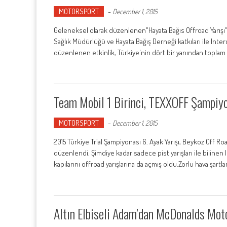
MOTORSPORT
-
December 1, 2015
Geleneksel olarak düzenlenen"Hayata Bağıs Offroad Yarışı" 
Sağlık Müdürlüğü ve Hayata Bağış Derneği katkıları ile Inter
düzenlenen etkinlik, Türkiye'nin dört bir yanından toplam 3
Team Mobil 1 Birinci, TEXXOFF Şampiy
MOTORSPORT
-
December 1, 2015
2015 Türkiye Trial Şampiyonası 6. Ayak Yarışı, Beykoz Off R
düzenlendi. Şimdiye kadar sadece pist yarışları ile bilinen 
kapılarını offroad yarışlarına da açmış oldu.Zorlu hava şartla
Altın Elbiseli Adam’dan McDonalds Mot