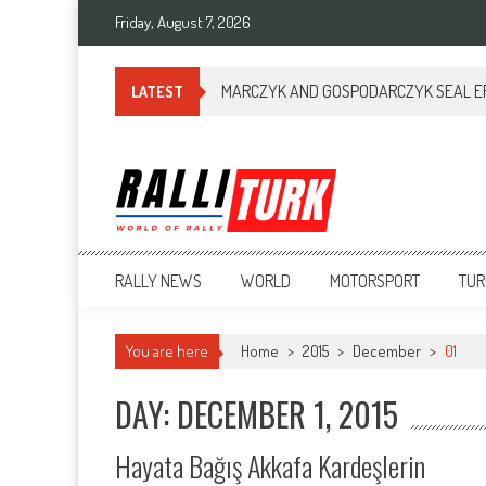
Friday, August 7, 2026
MARCZYK AND GOSPODARCZYK SEAL ERC
LATEST
RalliTurk
World of Rally
RALLY NEWS
WORLD
MOTORSPORT
TUR
You are here
Home
>
2015
>
December
>
01
DAY: DECEMBER 1, 2015
Hayata Bağış Akkafa Kardeşlerin