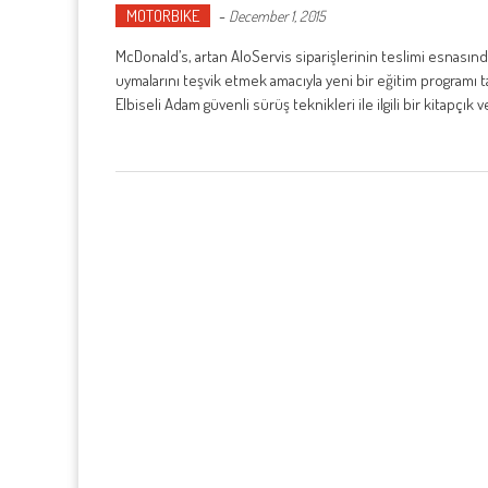
MOTORBIKE
-
December 1, 2015
McDonald’s, artan AloServis siparişlerinin teslimi esnasında
uymalarını teşvik etmek amacıyla yeni bir eğitim programı 
Elbiseli Adam güvenli sürüş teknikleri ile ilgili bir kitapçık 