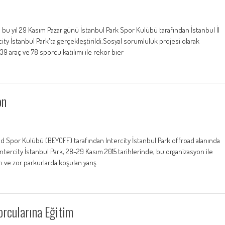
bu yıl 29 Kasım Pazar günü İstanbul Park Spor Kulübü tarafından İstanbul İl
city İstanbul Park'ta gerçekleştirildi.Sosyal sorumluluk projesi olarak
9 araç ve 78 sporcu katılımı ile rekor bier
on
oad Spor Kulübü (BEYOFF) tarafından Intercity İstanbul Park offroad alanında
Intercity İstanbul Park, 28-29 Kasım 2015 tarihlerinde, bu organizasyon ile
rı ve zor parkurlarda koşulan yarış
orcularına Eğitim