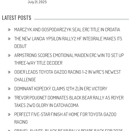
July 21, 2025
LATEST POSTS
MARCZYK AND GOSPODARCZYK SEAL ERC TITLE IN CROATIA
THE NEW LANCIA YPSILON RALLY2 HF INTEGRALE MAKES ITS
DEBUT
ARMSTRONG SCORES EMOTIONAL MAIDEN ERC WIN TO SET UP
THREE-WAY TITLE DECIDER
OGIER LEADS TOYOTA GAZOO RACING 1-2 IN WRC’S NEWEST
CHALLENGE
DOMINANT KOPECKÝ CLAIMS 12TH ZLÍN ERC VICTORY
TREVOR POUGNET DOMINATES BLACK BEAR RALLY AS ROYER
TAKES 2WD GLORY IN CATCHACOMA
PERFECT FIVE-STAR FINISH AT HOME FOR TOYOTA GAZOO
RACING
GRAVEL AWAITS: BLACK BEAR RALLY ROARS BACK FOR 2025