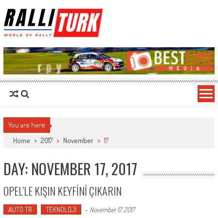
RalliTurk
World of Rally
You are here
Home
>
2017
>
November
>
17
DAY: NOVEMBER 17, 2017
OPEL’LE KIŞIN KEYFİNİ ÇIKARIN
AUTO TR
TEKNOLOJİ
-
November 17, 2017