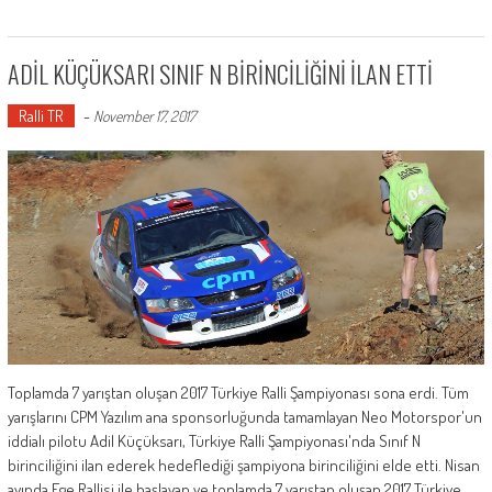
ADİL KÜÇÜKSARI SINIF N BİRİNCİLİĞİNİ İLAN ETTİ
Ralli TR
-
November 17, 2017
Toplamda 7 yarıştan oluşan 2017 Türkiye Ralli Şampiyonası sona erdi. Tüm
yarışlarını CPM Yazılım ana sponsorluğunda tamamlayan Neo Motorspor'un
iddialı pilotu Adil Küçüksarı, Türkiye Ralli Şampiyonası'nda Sınıf N
birinciliğini ilan ederek hedeflediği şampiyona birinciliğini elde etti. Nisan
ayında Ege Rallisi ile başlayan ve toplamda 7 yarıştan oluşan 2017 Türkiye