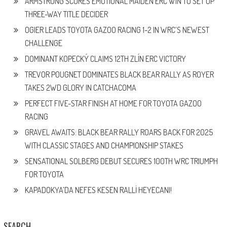
ARMSTRONG SCORES EMOTIONAL MAIDEN ERC WIN TO SET UP
THREE-WAY TITLE DECIDER
OGIER LEADS TOYOTA GAZOO RACING 1-2 IN WRC’S NEWEST
CHALLENGE
DOMINANT KOPECKÝ CLAIMS 12TH ZLÍN ERC VICTORY
TREVOR POUGNET DOMINATES BLACK BEAR RALLY AS ROYER
TAKES 2WD GLORY IN CATCHACOMA
PERFECT FIVE-STAR FINISH AT HOME FOR TOYOTA GAZOO
RACING
GRAVEL AWAITS: BLACK BEAR RALLY ROARS BACK FOR 2025
WITH CLASSIC STAGES AND CHAMPIONSHIP STAKES
SENSATIONAL SOLBERG DEBUT SECURES 100TH WRC TRIUMPH
FOR TOYOTA
KAPADOKYA’DA NEFES KESEN RALLİ HEYECANI!
SEARCH