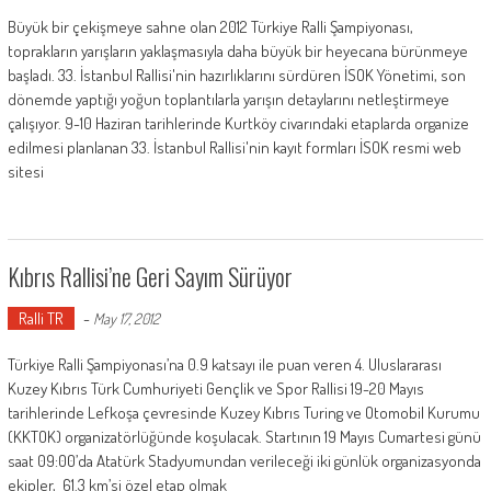
Büyük bir çekişmeye sahne olan 2012 Türkiye Ralli Şampiyonası,
toprakların yarışların yaklaşmasıyla daha büyük bir heyecana bürünmeye
başladı. 33. İstanbul Rallisi'nin hazırlıklarını sürdüren İSOK Yönetimi, son
dönemde yaptığı yoğun toplantılarla yarışın detaylarını netleştirmeye
çalışıyor. 9-10 Haziran tarihlerinde Kurtköy civarındaki etaplarda organize
edilmesi planlanan 33. İstanbul Rallisi'nin kayıt formları İSOK resmi web
sitesi
Kıbrıs Rallisi’ne Geri Sayım Sürüyor
Ralli TR
-
May 17, 2012
Türkiye Ralli Şampiyonası’na 0.9 katsayı ile puan veren 4. Uluslararası
Kuzey Kıbrıs Türk Cumhuriyeti Gençlik ve Spor Rallisi 19-20 Mayıs
tarihlerinde Lefkoşa çevresinde Kuzey Kıbrıs Turing ve Otomobil Kurumu
(KKTOK) organizatörlüğünde koşulacak. Startının 19 Mayıs Cumartesi günü
saat 09:00’da Atatürk Stadyumundan verileceği iki günlük organizasyonda
ekipler, 61.3 km’si özel etap olmak