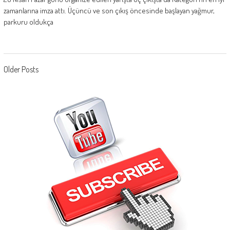
zamanlarına imza attı. Üçüncü ve son çıkış öncesinde başlayan yağmur,
parkuru oldukça
Posts navigation
Older Posts