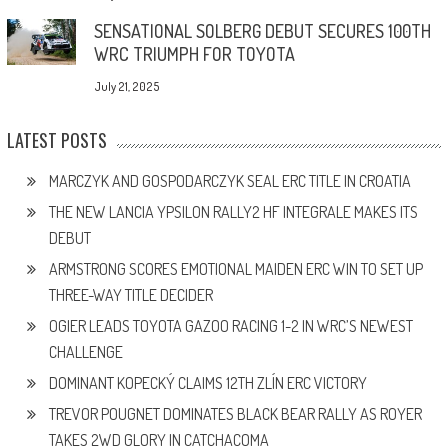
SENSATIONAL SOLBERG DEBUT SECURES 100TH
WRC TRIUMPH FOR TOYOTA
July 21, 2025
LATEST POSTS
MARCZYK AND GOSPODARCZYK SEAL ERC TITLE IN CROATIA
THE NEW LANCIA YPSILON RALLY2 HF INTEGRALE MAKES ITS
DEBUT
ARMSTRONG SCORES EMOTIONAL MAIDEN ERC WIN TO SET UP
THREE-WAY TITLE DECIDER
OGIER LEADS TOYOTA GAZOO RACING 1-2 IN WRC’S NEWEST
CHALLENGE
DOMINANT KOPECKÝ CLAIMS 12TH ZLÍN ERC VICTORY
TREVOR POUGNET DOMINATES BLACK BEAR RALLY AS ROYER
TAKES 2WD GLORY IN CATCHACOMA