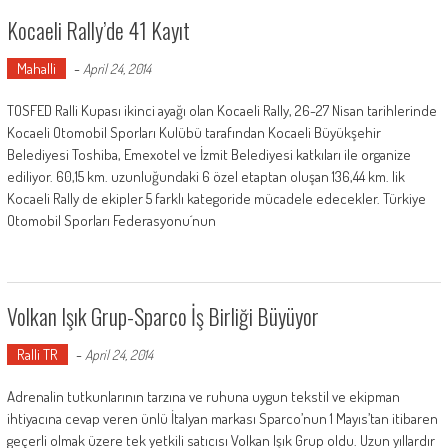
Kocaeli Rally’de 41 Kayıt
Mahalli
-
April 24, 2014
TOSFED Ralli Kupası ikinci ayağı olan Kocaeli Rally, 26-27 Nisan tarihlerinde
Kocaeli Otomobil Sporları Kulübü tarafından Kocaeli Büyükşehir
Belediyesi Toshiba, Emexotel ve İzmit Belediyesi katkıları ile organize
ediliyor. 60,15 km. uzunluğundaki 6 özel etaptan oluşan 136,44 km. lik
Kocaeli Rally de ekipler 5 farklı kategoride mücadele edecekler. Türkiye
Otomobil Sporları Federasyonu´nun
Volkan Işık Grup-Sparco İş Birliği Büyüyor
Ralli TR
-
April 24, 2014
Adrenalin tutkunlarının tarzına ve ruhuna uygun tekstil ve ekipman
ihtiyacına cevap veren ünlü İtalyan markası Sparco’nun 1 Mayıs’tan itibaren
geçerli olmak üzere tek yetkili satıcısı Volkan Işık Grup oldu. Uzun yıllardır