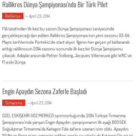
Rallikros Dünya Şampiyonası’nda Bir Türk Pilot
Rallikros
-
April 23, 2014
FIA tarafından ilk kez bu sezon Dünya Şampiyonası seviyesinde
gerçekleşeceği ilan edilen Rallikros Şampiyonası´nın yeni sezonu 03-04
Mayıs tarihlerinde Portekiz´de start alıyor. İlginin her geçen yıl katlanarak
arttığı ralilkrosun 2014 sezonu sonunda ilk kez bir Dünya Şampiyonu
çıkacak. Adaylar arasında Petter Solberg, Jacques Villeneuve gibi WRC ve
F1 eski Dünya
Engin Apaydın Sezona Zaferle Başladı
Tırmanma
-
April 23, 2014
ÖZEL ESKİŞEHİR GÖZ MERKEZİ sponsorluğunda, 2014 Türkiye Tırmanma
Şampiyonası’nda yarışan Engin Apaydın, şampiyonanın ilk ayağı BOSSEK
Soğukpınar Tırmanma’da Kategori 1’de zafere uzanan isim oldu. Apaydın,
20 Nisan Pazar günü organize edilen yarışta üç çıkışta da Kategori 1’in en iyi