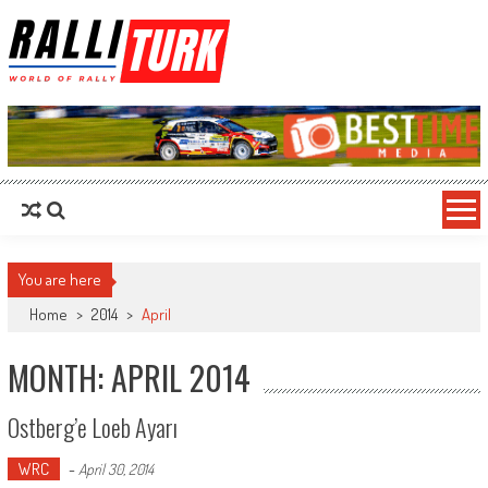
RalliTurk
World of Rally
You are here
Home
>
2014
>
April
MONTH: APRIL 2014
Ostberg’e Loeb Ayarı
WRC
-
April 30, 2014