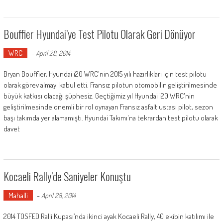
Bouffier Hyundai’ye Test Pilotu Olarak Geri Dönüyor
WRC
-
April 28, 2014
Bryan Bouffier, Hyundai i20 WRC'nin 2015 yılı hazırlıkları için test pilotu
olarak görev almayı kabul etti. Fransız pilotun otomobilin geliştirilmesinde
büyük katkısı olacağı şüphesiz. Geçtiğimiz yıl Hyundai i20 WRC'nin
geliştirilmesinde önemli bir rol oynayan Fransız asfalt ustası pilot, sezon
başı takımda yer alamamıştı. Hyundai Takımı'na tekrardan test pilotu olarak
davet
Kocaeli Rally’de Saniyeler Konuştu
Mahalli
-
April 28, 2014
2014 TOSFED Ralli Kupası’nda ikinci ayak Kocaeli Rally, 40 ekibin katılımı ile