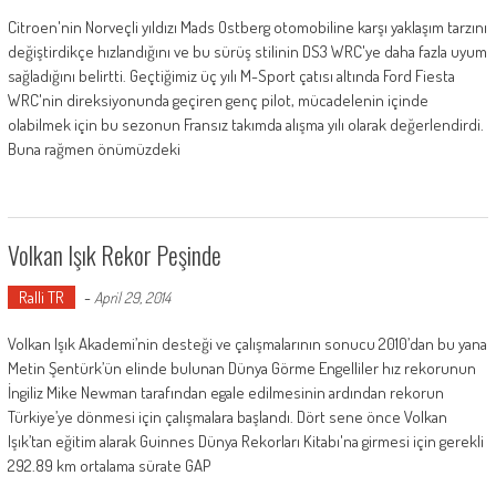
Citroen'nin Norveçli yıldızı Mads Ostberg otomobiline karşı yaklaşım tarzını
değiştirdikçe hızlandığını ve bu sürüş stilinin DS3 WRC'ye daha fazla uyum
sağladığını belirtti. Geçtiğimiz üç yılı M-Sport çatısı altında Ford Fiesta
WRC'nin direksiyonunda geçiren genç pilot, mücadelenin içinde
olabilmek için bu sezonun Fransız takımda alışma yılı olarak değerlendirdi.
Buna rağmen önümüzdeki
Volkan Işık Rekor Peşinde
Ralli TR
-
April 29, 2014
Volkan Işık Akademi’nin desteği ve çalışmalarının sonucu 2010’dan bu yana
Metin Şentürk’ün elinde bulunan Dünya Görme Engelliler hız rekorunun
İngiliz Mike Newman tarafından egale edilmesinin ardından rekorun
Türkiye’ye dönmesi için çalışmalara başlandı. Dört sene önce Volkan
Işık’tan eğitim alarak Guinnes Dünya Rekorları Kitabı'na girmesi için gerekli
292.89 km ortalama sürate GAP