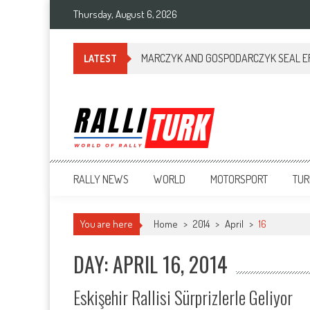
Thursday, August 6, 2026
MARCZYK AND GOSPODARCZYK SEAL ERC
LATEST
RalliTurk
World of Rally
RALLY NEWS
WORLD
MOTORSPORT
TUR
You are here
Home
>
2014
>
April
>
16
DAY: APRIL 16, 2014
Eskişehir Rallisi Sürprizlerle Geliyor