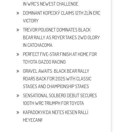
IN WRC’S NEWEST CHALLENGE
DOMINANT KOPECKÝ CLAIMS 12TH ZLÍN ERC
VICTORY
TREVOR POUGNET DOMINATES BLACK
BEAR RALLY AS ROYER TAKES 2WD GLORY
IN CATCHACOMA
PERFECT FIVE-STAR FINISH AT HOME FOR
TOYOTA GAZOO RACING
GRAVEL AWAITS: BLACK BEAR RALLY
ROARS BACK FOR 2025 WITH CLASSIC
STAGES AND CHAMPIONSHIP STAKES
SENSATIONAL SOLBERG DEBUT SECURES
100TH WRC TRIUMPH FOR TOYOTA
KAPADOKYA’DA NEFES KESEN RALLİ
HEYECANI!