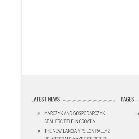
LATEST NEWS
PAGES
MARCZYK AND GOSPODARCZYK
H
SEAL ERC TITLE IN CROATIA
THE NEW LANCIA YPSILON RALLY2
HF INTEGRALE MAKES ITS DEBUT