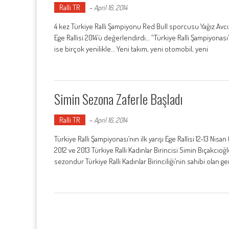
Ralli TR
-
April 16, 2014
4 kez Türkiye Ralli Şampiyonu Red Bull sporcusu Yağız Avcı
Ege Rallisi 2014’ü değerlendirdi… “Türkiye Ralli Şampiyonası’n
ise birçok yenilikle… Yeni takım, yeni otomobil, yeni
Simin Sezona Zaferle Başladı
Ralli TR
-
April 16, 2014
Türkiye Ralli Şampiyonası’nın ilk yarışı Ege Rallisi 12-13 Ni
2012 ve 2013 Türkiye Ralli Kadınlar Birincisi Simin Bıçakcıo
sezondur Türkiye Ralli Kadınlar Birinciliği’nin sahibi olan g