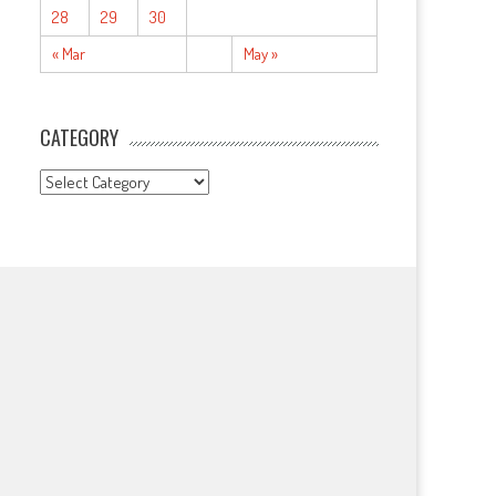
28
29
30
« Mar
May »
CATEGORY
CATEGORY