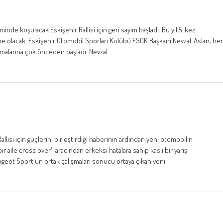
eminde koşulacak Eskişehir Rallisi için geri sayım başladı. Bu yıl 5. kez
hne olacak. Eskişehir Otomobil Sporları Kulübü ESOK Başkanı Nevzat Aslan, her
ışmalarına çok önceden başladı. Nevzat
allisi için güçlerini birleştirdiği haberinin ardından yeni otomobilin
r aile cross over'ı aracından erkeksi hatalara sahip kaslı bir yarış
eot Sport'un ortak çalışmaları sonucu ortaya çıkan yeni