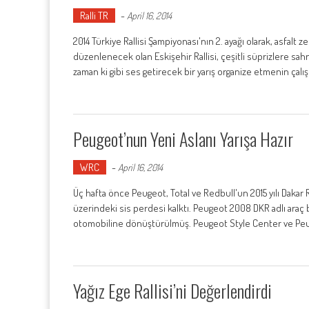
Ralli TR
-
April 16, 2014
2014 Türkiye Rallisi Şampiyonası'nın 2. ayağı olarak, asfalt z
düzenlenecek olan Eskişehir Rallisi, çeşitli süprizlere sa
zaman ki gibi ses getirecek bir yarış organize etmenin çal
Peugeot’nun Yeni Aslanı Yarışa Hazır
WRC
-
April 16, 2014
Üç hafta önce Peugeot, Total ve Redbull'un 2015 yılı Dakar R
üzerindeki sis perdesi kalktı. Peugeot 2008 DKR adlı araç bi
otomobiline dönüştürülmüş. Peugeot Style Center ve Peug
Yağız Ege Rallisi’ni Değerlendirdi