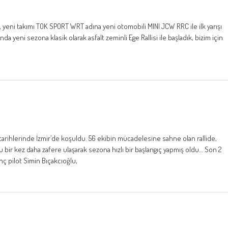
, yeni takımı TOK SPORT WRT adına yeni otomobili MINI JCW RRC ile ilk yarışı
da yeni sezona klasik olarak asfalt zeminli Ege Rallisi ile başladık, bizim için
san tarihlerinde İzmir’de koşuldu. 56 ekibin mücadelesine sahne olan rallide,
ğlu bir kez daha zafere ulaşarak sezona hızlı bir başlangıç yapmış oldu… Son 2
enç pilot Simin Bıçakcıoğlu,