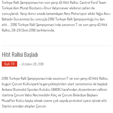
Türkiye Ralli Şampiyonası’nın son yarışı 43.Hitit Rallisi, Castrol Ford Team
Türkiye’den Murat Bostancı-Onur Vatansever ekibinin zaferi ile
sonuçlandı. Yarışı ikinci sırada tamamlayan Neo Motorspor ekibi Yağız Avcı-
Bahadır Gücenmez bu sonuçla 2016 Türkiye Ralli Şampiyonluğu’nu ilan
etti… 2016 Türkiye Ralli Şampiyonası'nda sezonun 7. ve son yarışı 43.Hitit
Rallisi, 28-29 Ekim 2016 tarihlerinde,
Hitit Rallisi Başladı
Ralli TR
-
October 28, 2016
2016 Türkiye Ralli Şampiyonası’nda sezonun 7. ve son yarışı 43.Hitit Rallisi,
bugün Çorum Kültürpark'ta gerçekleştirilen start seremonisi ile başladı.
Ankara Otomobil Sporları Kulübü (ANOK) tarafından düzenlenen rallinin
startına Çorum Valisi Necmeddin Kılıç ve Çorum Belediye Başkanı
Muzaffer Külcü başta olmak üzere çok sayıda protokol üyesi iştirak etti.
Startın arından ekipler Çorum