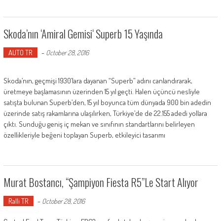
Skoda’nın ‘Amiral Gemisi‘ Superb 15 Yaşında
AUTO TR
-
October 28, 2016
Skoda’nın, geçmişi 1930’lara dayanan “Superb” adını canlandırarak,
üretmeye başlamasının üzerinden 15 yıl geçti. Halen üçüncü nesliyle
satışta bulunan Superb’den, 15 yıl boyunca tüm dünyada 900 bin adedin
üzerinde satış rakamlarına ulaşılırken, Türkiye’de de 22.155 adedi yollara
çıktı. Sunduğu geniş iç mekan ve sınıfının standartlarını belirleyen
özellikleriyle beğeni toplayan Superb, etkileyici tasarımı
Murat Bostancı, “Şampiyon Fiesta R5”le Start Alıyor
Ralli TR
-
October 28, 2016