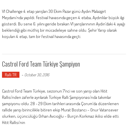
V1 Challenge 4. etap yarışları 30 Ekim Pazar günü Aydın Malazgirt
Meydanı’nda yapıldı. Festival havasında geçen 4. etaba, Aydınlılar büyük ilgi
gösterdi. Bu sene 6. yılını geride bırakan V1 yarışlarınının Aydın’daki 4. ayağı
beklendiği gibi müthiş bir mücadeleye sahne oldu. Şehir Yarışı olarak
koşulan 4. etap, tam bir festival havasında geçti.
Castrol Ford Team Türkiye Şampiyon
Ralli TR
-
October 30, 2016
Castrol Ford Team Türkiye, sezonun 7’nci ve son yarışı olan Hitit
Rallisi’nden zaferle ayrılarak Türkiye Ralli Şampiyonası’nda takımlar
şampiyonu oldu. 28 - 29 Ekim tarihleri arasında Çorum’da düzenlenen
rallide yarışı birincilikle bitiren ekip Murat Bostancı – Onur Vatansever
olurken, üçüncülüğü Orhan Avcıoğlu – Burçin Korkmaz ikilisi elde etti.
Hitit Rallisi’nin