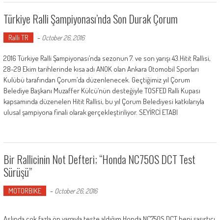
Türkiye Ralli Şampiyonası’nda Son Durak Çorum
Ralli TR
-
October 26, 2016
2016 Türkiye Ralli Şampiyonası’nda sezonun 7. ve son yarışı 43.Hitit Rallisi,
28-29 Ekim tarihlerinde kısa adı ANOK olan Ankara Otomobil Sporları
Kulübü tarafından Çorum’da düzenlenecek. Geçtiğimiz yıl Çorum
Belediye Başkanı Muzaffer Külcü‘nün desteğiyle TOSFED Ralli Kupası
kapsamında düzenelen Hitit Rallisi, bu yıl Çorum Belediyesi katkılarıyla
ulusal şampiyona finali olarak gerçekleştiriliyor. SEYİRCİ ETABI
Bir Rallicinin Not Defteri; “Honda NC750S DCT Test
Sürüşü”
MOTORBIKE
-
October 26, 2016
Aslında çok fazla ön yargıyla teste aldığım Honda NC750S DCT beni şaşırtıcı