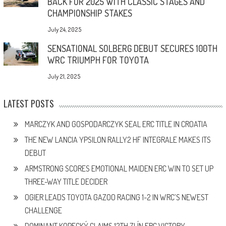
BACK FOR 2025 WITH CLASSIC STAGES AND
CHAMPIONSHIP STAKES
July 24, 2025
SENSATIONAL SOLBERG DEBUT SECURES 100TH
WRC TRIUMPH FOR TOYOTA
July 21, 2025
LATEST POSTS
MARCZYK AND GOSPODARCZYK SEAL ERC TITLE IN CROATIA
THE NEW LANCIA YPSILON RALLY2 HF INTEGRALE MAKES ITS
DEBUT
ARMSTRONG SCORES EMOTIONAL MAIDEN ERC WIN TO SET UP
THREE-WAY TITLE DECIDER
OGIER LEADS TOYOTA GAZOO RACING 1-2 IN WRC’S NEWEST
CHALLENGE
DOMINANT KOPECKÝ CLAIMS 12TH ZLÍN ERC VICTORY