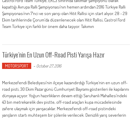
Castrol Ford Team Türkiye, ERC3 sınıfında takımlar şampiyonu olarak
kapattığı Avrupa Ralli Şampiyonası’nın hemen ardından 2016 Türkiye Ralli
Şampiyonası’nın 7’nci ve son yarışı olan Hitit Rallisi için start alıyor. 28 - 29
Ekim tarihlerinde Çorum’da düzenlenecek olan Hitit Rallisi, Castrol Ford
Team Türkiye için farklı bir önem daha taşıyor. Takımın
Türkiye’nin En Uzun Off-Road Pisti Yarışa Hazır
MOTORSPORT
-
October 27, 2016
Merkezefendi Belediyesi’nin ilçeye kazandırdığı Türkiye’nin en uzun off-
road pisti, 30 Ekim Pazar günü Cumhuriyet Bayramı gösterileri ile kapılarını
dünyaya açıyor. Yoğun hazırlıkların devam ettiği Saruhanlı Mahallesi’ndeki
43 bin metrekarelik dev pistte, off-road araçları kupa mücadelesinde
zafere ulaşmak için yarışacaklar. Merkezefendi off-road pistindeki
yarışların startı muhteşem bir şölenle verilecek. Denizlili yarış severlerin