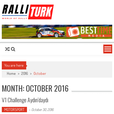
RalliTurk
World of Rally
You are here
Home
>
2016
>
October
MONTH: OCTOBER 2016
V1 Challenge Aydın’daydı
MOTORSPORT
-
October 30, 2016