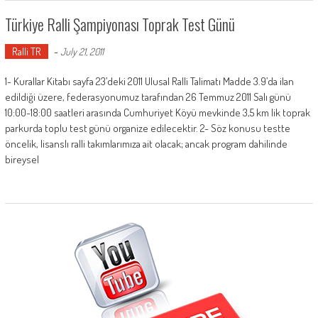
Türkiye Ralli Şampiyonası Toprak Test Günü
Ralli TR
-
July 21, 2011
1- Kurallar Kitabı sayfa 23’deki 2011 Ulusal Ralli Talimatı Madde 3.9’da ilan
edildiği üzere, federasyonumuz tarafından 26 Temmuz 2011 Salı günü
10:00-18:00 saatleri arasında Cumhuriyet Köyü mevkinde 3,5 km lik toprak
parkurda toplu test günü organize edilecektir. 2- Söz konusu testte
öncelik, lisanslı ralli takımlarımıza ait olacak; ancak program dahilinde
bireysel