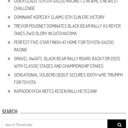
OGIER LEADS TOYOTA GAZOO RACING 1-2 IN WRC’S NEWEST
CHALLENGE
DOMINANT KOPECKÝ CLAIMS 12TH ZLÍN ERC VICTORY
TREVOR POUGNET DOMINATES BLACK BEAR RALLY AS ROYER
TAKES 2WD GLORY IN CATCHACOMA
PERFECT FIVE-STAR FINISH AT HOME FOR TOYOTA GAZOO
RACING
GRAVEL AWAITS: BLACK BEAR RALLY ROARS BACK FOR 2025
WITH CLASSIC STAGES AND CHAMPIONSHIP STAKES
SENSATIONAL SOLBERG DEBUT SECURES 100TH WRC TRIUMPH
FOR TOYOTA
KAPADOKYA’DA NEFES KESEN RALLİ HEYECANI!
SEARCH
Search