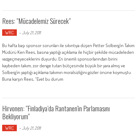
Rees: “Mücadelemiz Sürecek”
WRC
-
July 21, 2011
Bu hafta başı sponsor sorunları ile sıkıntıya düşen Petter Solberg’in Takım
Müdürü Ken Rees, basına yaptığı açıklama ile hiçbir şekilde mücadeleden
vazgeçmeyeceklerini duyurdu. En önemli sponsorlarından birini
kaybeden takım, zor denge tutan bütçesinde büyük bir yara almış ve
Solberg’in yaptığı açıklama takımın moralsizliğini gözler önüne koymuştu.
Buna karşın Rees, “Evet bu durum
Hirvonen: “Finladiya’da Rantanen’in Parlamasını
Bekliyorum”
WRC
-
July 21, 2011