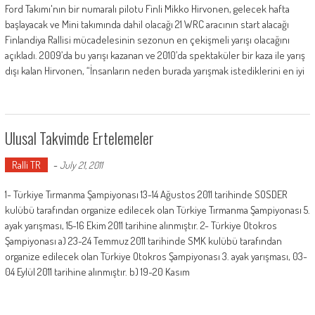
Ford Takımı'nın bir numaralı pilotu Finli Mikko Hirvonen, gelecek hafta
başlayacak ve Mini takımında dahil olacağı 21 WRC aracının start alacağı
Finlandiya Rallisi mücadelesinin sezonun en çekişmeli yarışı olacağını
açıkladı. 2009’da bu yarışı kazanan ve 2010’da spektaküler bir kaza ile yarış
dışı kalan Hirvonen, “İnsanların neden burada yarışmak istediklerini en iyi
Ulusal Takvimde Ertelemeler
Ralli TR
-
July 21, 2011
1- Türkiye Tırmanma Şampiyonası 13-14 Ağustos 2011 tarihinde SOSDER
kulübü tarafından organize edilecek olan Türkiye Tırmanma Şampiyonası 5.
ayak yarışması, 15-16 Ekim 2011 tarihine alınmıştır. 2- Türkiye Otokros
Şampiyonası a) 23-24 Temmuz 2011 tarihinde SMK kulübü tarafından
organize edilecek olan Türkiye Otokros Şampiyonası 3. ayak yarışması, 03-
04 Eylül 2011 tarihine alınmıştır. b) 19-20 Kasım