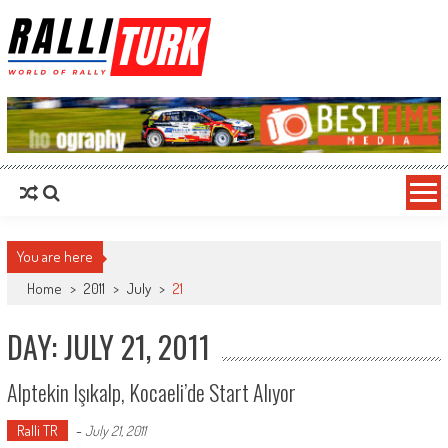
RalliTurk
World of Rally
You are here
Home
>
2011
>
July
>
21
DAY: JULY 21, 2011
Alptekin Işıkalp, Kocaeli’de Start Alıyor
Ralli TR
-
July 21, 2011