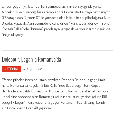
En son geçen yıl, İstanbul Ralli Şampiyonası'nın son ayağında yarışan
Alptekin Işıkalp, verdiği kısa aradan sonra tekrar start almaya hazırlanıyor.
GP Garage'dan Citroen C2 ile yarışacak olan Işıkalp'in co-pilotluğunu Akın
Bilgutay yapacak. Aynı otomobille daha önce 4 yarış yapan deneyimli pilot,
Kocaeli Rallisi'nde "bitirme" parolasıyla yarışacak ve sorunsuz bir şekilde
finişe ulaşmaya
Delecour, Logan’la Romanya’da
NATIONAL
-
July 21, 2011
Efsane pilotlar listesine ismini yazdıran Francois Delecour, geçtiğimiz
hafta Romanya’da koşulan Sibiu Rallisi'nde Dacia Logan Ralli Kupası
dahilinde start aldı. Bu sezonki Monte Carlo Rallisi'nde start alması için
kendisine sponsor olan Romen şirketinin arzusunu yerine getirip 100
beygirlik Logan’ın direksiyonuna geçen ve tamamı toprak yarışı kendi
sınıfında lider bitiren 48 yaşındaki