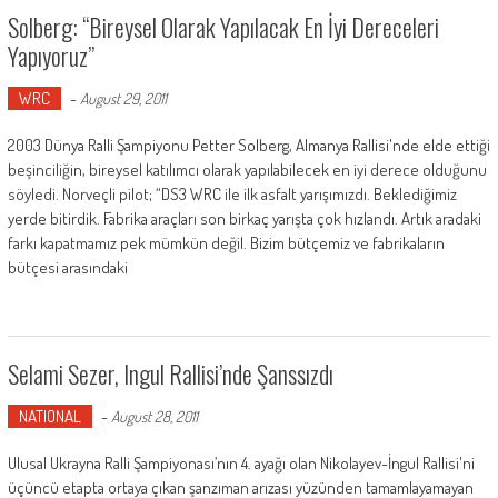
Solberg: “Bireysel Olarak Yapılacak En İyi Dereceleri
Yapıyoruz”
WRC
-
August 29, 2011
2003 Dünya Ralli Şampiyonu Petter Solberg, Almanya Rallisi'nde elde ettiği
beşinciliğin, bireysel katılımcı olarak yapılabilecek en iyi derece olduğunu
söyledi. Norveçli pilot; “DS3 WRC ile ilk asfalt yarışımızdı. Beklediğimiz
yerde bitirdik. Fabrika araçları son birkaç yarışta çok hızlandı. Artık aradaki
farkı kapatmamız pek mümkün değil. Bizim bütçemiz ve fabrikaların
bütçesi arasındaki
Selami Sezer, Ingul Rallisi’nde Şanssızdı
NATIONAL
-
August 28, 2011
Ulusal Ukrayna Ralli Şampiyonası’nın 4. ayağı olan Nikolayev-İngul Rallisi'ni
üçüncü etapta ortaya çıkan şanzıman arızası yüzünden tamamlayamayan