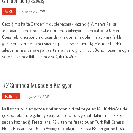
WRC
-
August 24, 2011
Geçtiğimiz hafta Citroen’in duble yaparak kazandığı Almanya Rallisi
ardından takım içinde sular durulmak bilmiyor. Takım patronu Olivier
Quesnel, ikinci günün ortasında iki ekibinin rakipleri ile açık ara farkla
gitmeleri üzerine, ikinci sıradaki pilotu Sebastien Ogier’e lider Loeb’ü
sıkıştırmaması ve yavaşlaması talimatı verdiği biliniyor. Bunun üzerine öğle
servis arasında ikili arasında soğuk rüzgârlar
R2 Sınıfında Mücadele Kızışıyor
Ralli TR
-
August 23, 2011
Ralli sporunun en gözde sınıflarından biri haline gelen R2, Türkiye'de de
çok popüler hale gelmeye başlıyor. Ford Türkiye Ralli Takımı'nın ilk kez
geçen hazırladığı Fiesta'larla, R2'yi tanıma fırsatı bulan Türk Ralli Camiası,
Murat Bostancı ve Orhan Avcıoğlu pilotajında Fiesta R2'leri görme fırsatı