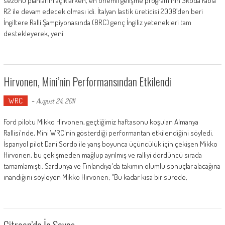
sezonu planlarını açıklarken, en önemli gelişme programının Skoda Fabia
R2 ile devam edecek olması idi. İtalyan lastik üreticisi 2008’den beri
İngiltere Ralli Şampiyonasında (BRC) genç İngiliz yetenekleri tam
destekleyerek, yeni
Hirvonen, Mini’nin Performansından Etkilendi
WRC
-
August 24, 2011
Ford pilotu Mikko Hirvonen, geçtiğimiz haftasonu koşulan Almanya
Rallisi'nde, Mini WRC'nin gösterdiği performantan etkilendiğini söyledi.
İspanyol pilot Dani Sordo ile yarış boyunca üçüncülük için çekişen Mikko
Hirvonen, bu çekişmeden mağlup ayrılmış ve ralliyi dördüncü sırada
tamamlamıştı. Sardunya ve Finlandiya'da takımın olumlu sonuçlar alacağına
inandığını söyleyen Mikko Hirvonen; "Bu kadar kısa bir sürede,
Citroen’de İç Savaş