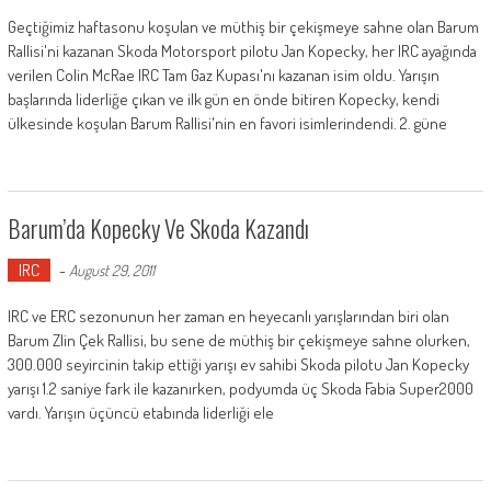
Geçtiğimiz haftasonu koşulan ve müthiş bir çekişmeye sahne olan Barum
Rallisi'ni kazanan Skoda Motorsport pilotu Jan Kopecky, her IRC ayağında
verilen Colin McRae IRC Tam Gaz Kupası'nı kazanan isim oldu. Yarışın
başlarında liderliğe çıkan ve ilk gün en önde bitiren Kopecky, kendi
ülkesinde koşulan Barum Rallisi'nin en favori isimlerindendi. 2. güne
Barum’da Kopecky Ve Skoda Kazandı
IRC
-
August 29, 2011
IRC ve ERC sezonunun her zaman en heyecanlı yarışlarından biri olan
Barum Zlin Çek Rallisi, bu sene de müthiş bir çekişmeye sahne olurken,
300.000 seyircinin takip ettiği yarışı ev sahibi Skoda pilotu Jan Kopecky
yarışı 1.2 saniye fark ile kazanırken, podyumda üç Skoda Fabia Super2000
vardı. Yarışın üçüncü etabında liderliği ele