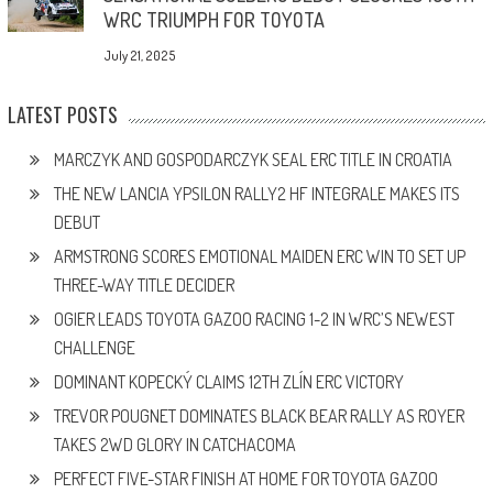
WRC TRIUMPH FOR TOYOTA
July 21, 2025
LATEST POSTS
MARCZYK AND GOSPODARCZYK SEAL ERC TITLE IN CROATIA
THE NEW LANCIA YPSILON RALLY2 HF INTEGRALE MAKES ITS
DEBUT
ARMSTRONG SCORES EMOTIONAL MAIDEN ERC WIN TO SET UP
THREE-WAY TITLE DECIDER
OGIER LEADS TOYOTA GAZOO RACING 1-2 IN WRC’S NEWEST
CHALLENGE
DOMINANT KOPECKÝ CLAIMS 12TH ZLÍN ERC VICTORY
TREVOR POUGNET DOMINATES BLACK BEAR RALLY AS ROYER
TAKES 2WD GLORY IN CATCHACOMA
PERFECT FIVE-STAR FINISH AT HOME FOR TOYOTA GAZOO