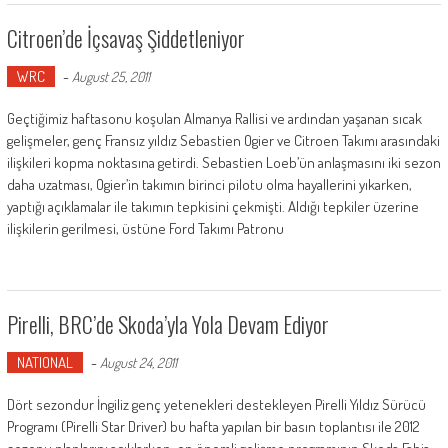
Citroen’de İçsavaş Şiddetleniyor
WRC
-
August 25, 2011
Geçtiğimiz haftasonu koşulan Almanya Rallisi ve ardından yaşanan sıcak
gelişmeler, genç Fransız yıldız Sebastien Ogier ve Citroen Takımı arasındaki
ilişkileri kopma noktasına getirdi. Sebastien Loeb’ün anlaşmasını iki sezon
daha uzatması, Ogier’in takımın birinci pilotu olma hayallerini yıkarken,
yaptığı açıklamalar ile takımın tepkisini çekmişti. Aldığı tepkiler üzerine
ilişkilerin gerilmesi, üstüne Ford Takımı Patronu
Pirelli, BRC’de Skoda’yla Yola Devam Ediyor
NATIONAL
-
August 24, 2011
Dört sezondur İngiliz genç yetenekleri destekleyen Pirelli Yıldız Sürücü
Programı (Pirelli Star Driver) bu hafta yapılan bir basın toplantısı ile 2012