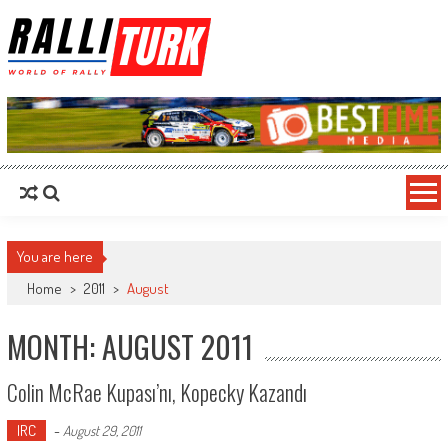
RalliTurk
World of Rally
You are here
Home
>
2011
>
August
MONTH: AUGUST 2011
Colin McRae Kupası’nı, Kopecky Kazandı
IRC
-
August 29, 2011