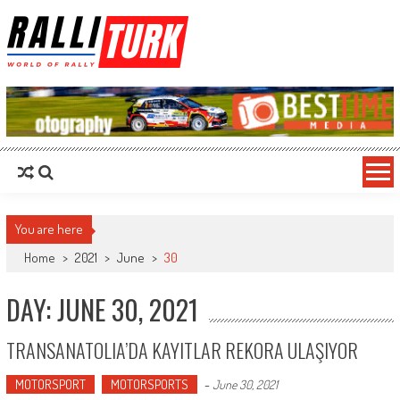
RalliTurk
World of Rally
You are here
Home
>
2021
>
June
>
30
DAY: JUNE 30, 2021
TRANSANATOLIA’DA KAYITLAR REKORA ULAŞIYOR
MOTORSPORT
MOTORSPORTS
-
June 30, 2021