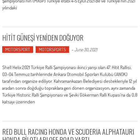
Şampiyonası’nın (MXGP) Türkiye etabı 4-5 Eylül 2021’de ve Türkiye’nin 2021
yılındaki
HİTİT GÜNEŞİ YENİDEN DOĞUYOR
MOTORSPORT
MOTORSPORTS
-
June 30, 2021
Shell Helix 2021 Türkiye Ralli Şampiyonası ikinci yarışı olan 47. Hitit Rallisi,
03-04 Temmuz tarihlerinde Ankara Otomobil Sporları Kulübü (ANOK)
tarafından organize ediliyor. Kahramankazan Belediyesi destekleriyle 12 yıl
aradan sonra doğduğu topraklara geri dönen organizasyon, aynı zamanda
Türkiye Historic Ralli Şampiyonası ve Şevki Gökerman Ralli Kupası’na da 0,8
katsayı üzerinden
RED BULL RACING HONDA VE SCUDERIA ALPHATAURI
HONDA PİLOTLARI OFF ROAD YAPTI