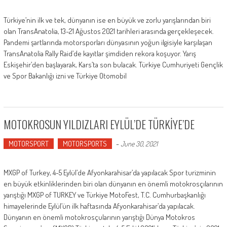
Türkiye’nin ilk ve tek, dünyanın ise en büyük ve zorlu yarışlarından biri
olan TransAnatolia, 13-21 Ağustos 2021 tarihleri arasında gerçekleşecek.
Pandemi şartlarında motorsporları dünyasının yoğun ilgisiyle karşılaşan
TransAnatolia Rally Raid’de kayıtlar şimdiden rekora koşuyor. Yarış
Eskişehir’den başlayarak, Kars’ta son bulacak. Türkiye Cumhuriyeti Gençlik
ve Spor Bakanlığı izni ve Türkiye Otomobil
MOTOKROSUN YILDIZLARI EYLÜL’DE TÜRKİYE’DE
MOTORSPORT
MOTORSPORTS
-
June 30, 2021
MXGP of Turkey, 4-5 Eylül’de Afyonkarahisar’da yapılacak Spor turizminin
en büyük etkinliklerinden biri olan dünyanın en önemli motokrosçılarının
yarıştığı MXGP of TURKEY ve Türkiye MotoFest, T.C. Cumhurbaşkanlığı
himayelerinde Eylül’ün ilk haftasında Afyonkarahisar’da yapılacak.
Dünyanın en önemli motokrosçularının yarıştığı Dünya Motokros