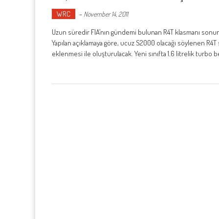
WRC
-
November 14, 2011
Uzun süredir FIA’nın gündemi bulunan R4T klasmanı sonund
Yapılan açıklamaya göre, ucuz S2000 olacağı söylenen R4T 
eklenmesi ile oluşturulacak. Yeni sınıfta 1.6 litrelik turbo