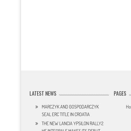
LATEST NEWS
PAGES
MARCZYK AND GOSPODARCZYK
H
SEAL ERC TITLE IN CROATIA
THE NEW LANCIA YPSILON RALLY2
HF INTEGRALE MAKES ITS DEBUT