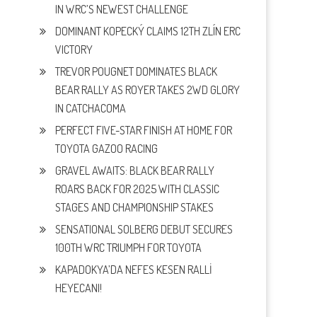
IN WRC’S NEWEST CHALLENGE
DOMINANT KOPECKÝ CLAIMS 12TH ZLÍN ERC
VICTORY
TREVOR POUGNET DOMINATES BLACK
BEAR RALLY AS ROYER TAKES 2WD GLORY
IN CATCHACOMA
PERFECT FIVE-STAR FINISH AT HOME FOR
TOYOTA GAZOO RACING
GRAVEL AWAITS: BLACK BEAR RALLY
ROARS BACK FOR 2025 WITH CLASSIC
STAGES AND CHAMPIONSHIP STAKES
SENSATIONAL SOLBERG DEBUT SECURES
100TH WRC TRIUMPH FOR TOYOTA
KAPADOKYA’DA NEFES KESEN RALLİ
HEYECANI!