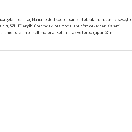
a gelen resmi açıklama ile dedikodulardan kurtularak ana hatlarına kavuştu.
sınıfı, S2000’ler gibi üretimdeki baz modellere dört çekerden sistemi
 beslemeli üretim temelli motorlar kullanılacak ve turbo çapları 32 mm