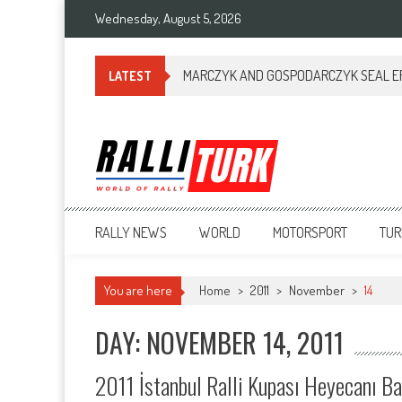
Wednesday, August 5, 2026
MARCZYK AND GOSPODARCZYK SEAL ERC
LATEST
RalliTurk
World of Rally
RALLY NEWS
WORLD
MOTORSPORT
TUR
You are here
Home
>
2011
>
November
>
14
DAY: NOVEMBER 14, 2011
2011 İstanbul Ralli Kupası Heyecanı Ba