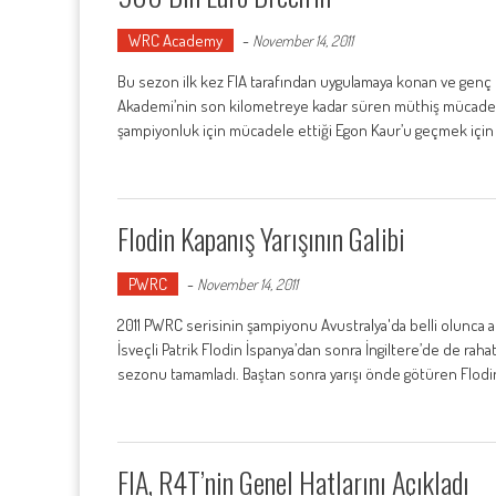
WRC Academy
-
November 14, 2011
Bu sezon ilk kez FIA tarafından uygulamaya konan ve genç p
Akademi’nin son kilometreye kadar süren müthiş mücadelesi
şampiyonluk için mücadele ettiği Egon Kaur’u geçmek için 
Flodin Kapanış Yarışının Galibi
PWRC
-
November 14, 2011
2011 PWRC serisinin şampiyonu Avustralya'da belli olunca al
İsveçli Patrik Flodin İspanya’dan sonra İngiltere’de de raha
sezonu tamamladı. Baştan sonra yarışı önde götüren Flodin’
FIA, R4T’nin Genel Hatlarını Açıkladı