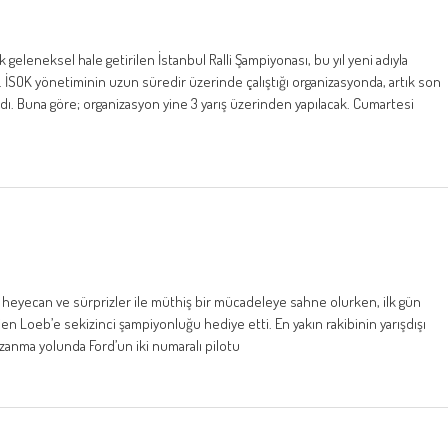
 geleneksel hale getirilen İstanbul Ralli Şampiyonası, bu yıl yeni adıyla
yor. İSOK yönetiminin uzun süredir üzerinde çalıştığı organizasyonda, artık son
ladı. Buna göre; organizasyon yine 3 yarış üzerinden yapılacak. Cumartesi
r heyecan ve sürprizler ile müthiş bir mücadeleye sahne olurken, ilk gün
n Loeb’e sekizinci şampiyonluğu hediye etti. En yakın rakibinin yarışdışı
anma yolunda Ford’un iki numaralı pilotu