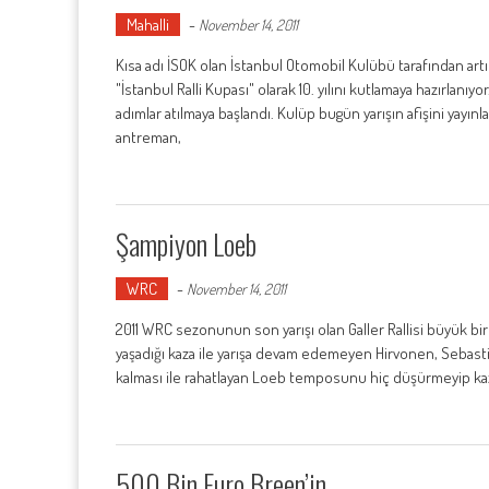
Mahalli
-
November 14, 2011
Kısa adı İSOK olan İstanbul Otomobil Kulübü tarafından artık
"İstanbul Ralli Kupası" olarak 10. yılını kutlamaya hazırlanı
adımlar atılmaya başlandı. Kulüp bugün yarışın afişini yayın
antreman,
Şampiyon Loeb
WRC
-
November 14, 2011
2011 WRC sezonunun son yarışı olan Galler Rallisi büyük bi
yaşadığı kaza ile yarışa devam edemeyen Hirvonen, Sebastie
kalması ile rahatlayan Loeb temposunu hiç düşürmeyip kaz
500 Bin Euro Breen’in