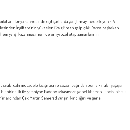
ilotları dünya sahnesinde eşit şartlarda yarıştırmayı hedefleyen FIA
nden İngiltere’nin yükselen Craig Breen galip çıktı. Yarışa başlarken
hem yarışı kazanması hem de en iyi özel etap zamanlarının
t sıralardaki mücadele kızışması ile sezon başından beri sıkıntılar yaşayan
t bir birincilik ile şampiyon Paddon arkasından genel klasman ikincisi olarak
in ardından Çek Martin Semerad yarışın ikinciliğini ve genel